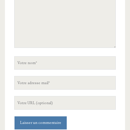
Votre
nom
Votre
adresse
mail
L'URL
de
votre
site