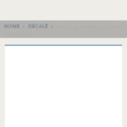
HOME
>
DÉCALÉ
>
BREF, J’AI PASSÉ MON BTS
DOMOTIQUE