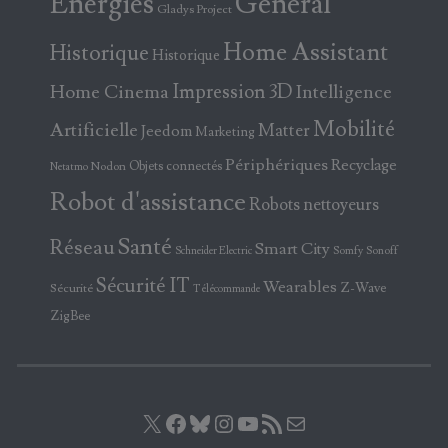
Energies
Général
Gladys Project
Home Assistant
Historique
Historique
Home Cinema
Impression 3D
Intelligence
Mobilité
Artificielle
Matter
Jeedom
Marketing
Périphériques
Recyclage
Objets connectés
Nodon
Netatmo
Robot d'assistance
Robots nettoyeurs
Santé
Réseau
Smart City
Somfy
Sonoff
Schneider Electric
Sécurité IT
Wearables
Z-Wave
Sécurité
Télécommande
ZigBee
X
Facebook
Bluesky
Instagram
YouTube
Flux RSS
E-mail