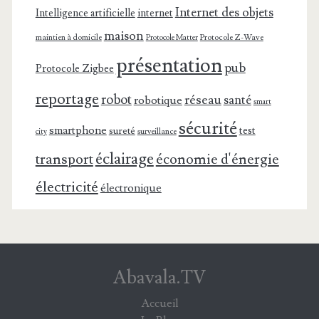
Internet des objets
Intelligence artificielle
internet
maison
maintien à domicile
Protocole Z-Wave
Protocole Matter
présentation
pub
Protocole Zigbee
reportage
robot
réseau
santé
robotique
smart
sécurité
smartphone
test
sureté
surveillance
city
éclairage
transport
économie d'énergie
électricité
électronique
Abavala.TV
Accueil