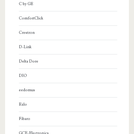
C by GE
ComfortClick
Crestron
D-Link
Delta Dore
DIO
eedomus
Ezlo
Fibaro
GCE-Electronics