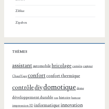
Ziblue
Zipabox
THÈMES
assistant
bricolage
automobile
caméra
capteur
confort
confort thermique
Chauffage
domotique
contrôle
diy
drone
développement durable
histoire
eau
humour
innovation
informatique
impression 3D