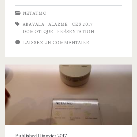
sirène
NETATMO
Netatmo
ABAVALA
ALARME
CES 2017
dévoilée
DOMOTIQUE
PRÉSENTATION
au
LAISSEZ UN COMMENTAIRE
CES
22017
Published 11 janvier 2017