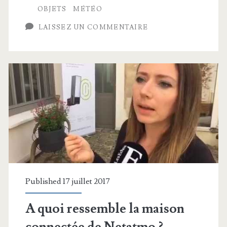
et
OBJETS
MÉTÉO
zou!
LAISSEZ UN COMMENTAIRE
une
station
météo
Netatmo
dans
l’espace
Published 17 juillet 2017
A quoi ressemble la maison