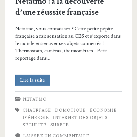
Netatmo : à la découverte
d’une réussite française
Netatmo, vous connaissez ? Cette petite pépite
française a fait sensation au CES et s’exporte dans
le monde entier avec ses objets connectés !
Thermostats, caméras, thermomètres… Petit
reportage dans…
Netatmo
Lire la suite
:
NETATMO
à
CHAUFFAGE
DOMOTIQUE
ÉCONOMIE
la
D'ÉNERGIE
INTERNET DES OBJETS
découverte
SÉCURITÉ
SURETÉ
d’une
LAISSEZ UN COMMENTAIRE