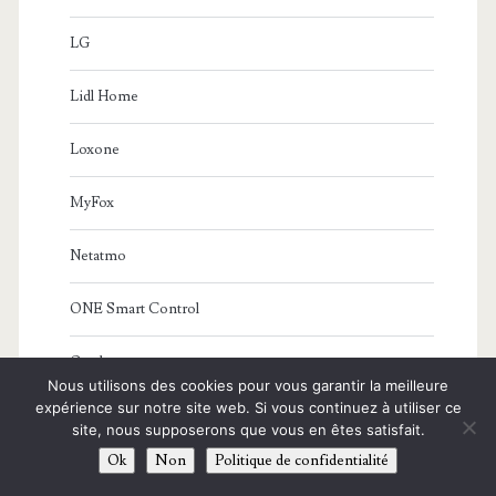
LG
Lidl Home
Loxone
MyFox
Netatmo
ONE Smart Control
Otodo
Nous utilisons des cookies pour vous garantir la meilleure
expérience sur notre site web. Si vous continuez à utiliser ce
Panasonic
site, nous supposerons que vous en êtes satisfait.
Ok
Non
Politique de confidentialité
Samsung