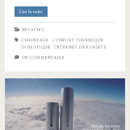
Muller
Lire la suite
présente
NETATMO
:
CHAUFFAGE
CONFORT THERMIQUE
Intuitiv
DOMOTIQUE
INTERNET DES OBJETS
by
UN COMMENTAIRE
Netatmo
au
#CES2018