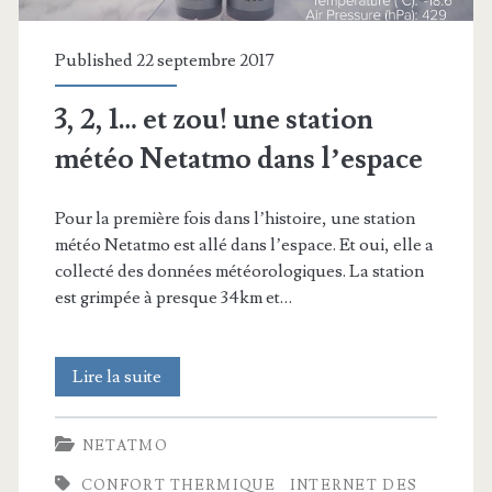
Published 22 septembre 2017
3, 2, 1… et zou! une station
météo Netatmo dans l’espace
Pour la première fois dans l’histoire, une station
météo Netatmo est allé dans l’espace. Et oui, elle a
collecté des données météorologiques. La station
est grimpée à presque 34km et…
3,
Lire la suite
2,
NETATMO
1…
CONFORT THERMIQUE
INTERNET DES