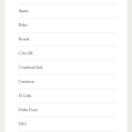
Aqara
Beko
Bosch
C by GE
ComfortClick
Crestron
D-Link
Delta Dore
DIO