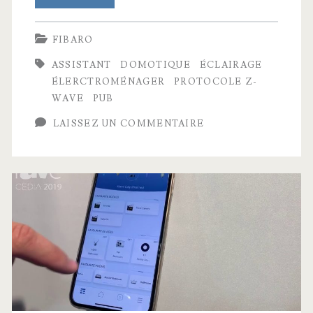
Home
FIBARO
–
ASSISTANT
DOMOTIQUE
ÉCLAIRAGE
Scénario
ÉLERCTROMÉNAGER
PROTOCOLE Z-
pour
WAVE
PUB
le
LAISSEZ UN COMMENTAIRE
lever