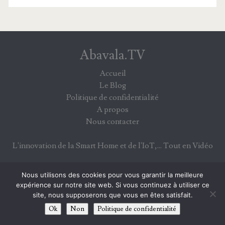
Abavala.TV
Accueil
Le Blog
Politique de confidentialité
A propos
Nous contacter
L'innovation de la Smart Home et de l'IoT,... Tout en Vidéo
Nous utilisons des cookies pour vous garantir la meilleure
expérience sur notre site web. Si vous continuez à utiliser ce
S’INFORMER PAR SUJETS
site, nous supposerons que vous en êtes satisfait.
Ok
Non
Politique de confidentialité
A Savoir
Aménagement d’intérieur