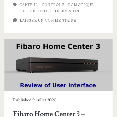
CAPTEUR
CONTRÔLE
DOMOTIQUE
3
PUB
SÉCURITÉ
TÉLÉVISION
Lite,
LAISSEZ UN COMMENTAIRE
la
nouvelle
box
de
Fibaro
pour
la
Smart
Published 9 juillet 2020
Home
Fibaro Home Center 3 –