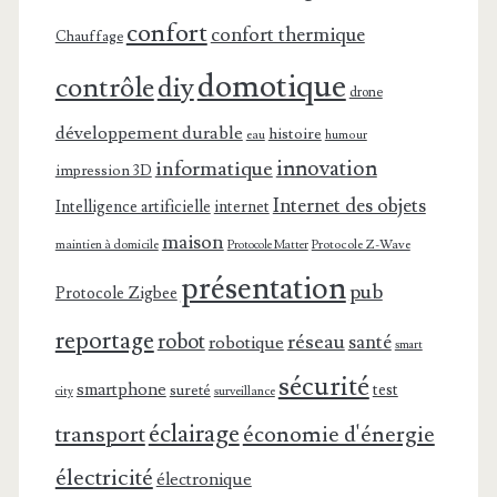
confort
confort thermique
Chauffage
domotique
contrôle
diy
drone
développement durable
histoire
eau
humour
innovation
informatique
impression 3D
Internet des objets
Intelligence artificielle
internet
maison
maintien à domicile
Protocole Z-Wave
Protocole Matter
présentation
pub
Protocole Zigbee
reportage
robot
réseau
santé
robotique
smart
sécurité
smartphone
test
sureté
surveillance
city
éclairage
transport
économie d'énergie
électricité
électronique