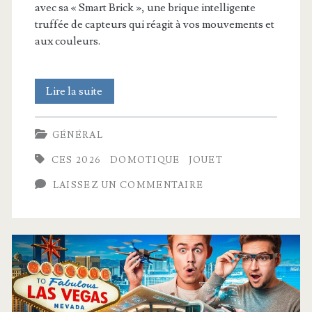
avec sa « Smart Brick », une brique intelligente
truffée de capteurs qui réagit à vos mouvements et
aux couleurs.
Pourquoi
Lire la suite
LEGO
GÉNÉRAL
et
CES 2026
DOMOTIQUE
JOUET
IKEA
LAISSEZ UN COMMENTAIRE
sont
les
rois
du
CES