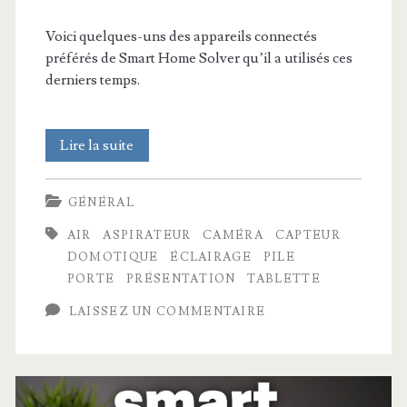
Voici quelques-uns des appareils connectés
préférés de Smart Home Solver qu’il a utilisés ces
derniers temps.
15
Lire la suite
appareils
GÉNÉRAL
connectés
AIR
ASPIRATEUR
CAMÉRA
CAPTEUR
géniaux
DOMOTIQUE
ÉCLAIRAGE
PILE
dont
PORTE
PRÉSENTATION
TABLETTE
vous
LAISSEZ UN COMMENTAIRE
aurez
vraiment
envie