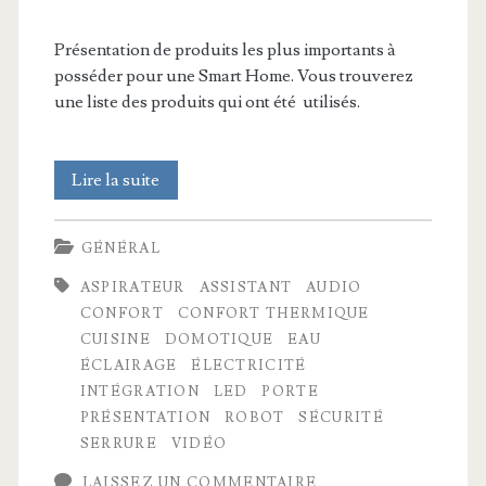
Présentation de produits les plus importants à
posséder pour une Smart Home. Vous trouverez
une liste des produits qui ont été utilisés.
Visite
Lire la suite
de
GÉNÉRAL
la
ASPIRATEUR
ASSISTANT
AUDIO
Smart
CONFORT
CONFORT THERMIQUE
Home
CUISINE
DOMOTIQUE
EAU
ÉCLAIRAGE
ÉLECTRICITÉ
de
INTÉGRATION
LED
PORTE
rêve
PRÉSENTATION
ROBOT
SÉCURITÉ
SERRURE
VIDÉO
!
LAISSEZ UN COMMENTAIRE