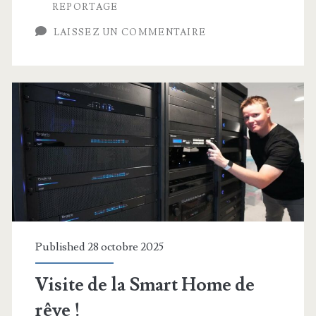
REPORTAGE
pour
LAISSEZ UN COMMENTAIRE
terrain
de
jeu
Published 28 octobre 2025
Visite de la Smart Home de
rêve !