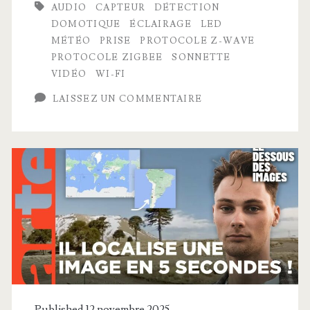
AUDIO
CAPTEUR
DÉTECTION
pour
DOMOTIQUE
ÉCLAIRAGE
LED
la
MÉTÉO
PRISE
PROTOCOLE Z-WAVE
PROTOCOLE ZIGBEE
SONNETTE
maison
VIDÉO
WI-FI
que
LAISSEZ UN COMMENTAIRE
vous
allez
vraiment
vouloir
!
Published 12 novembre 2025