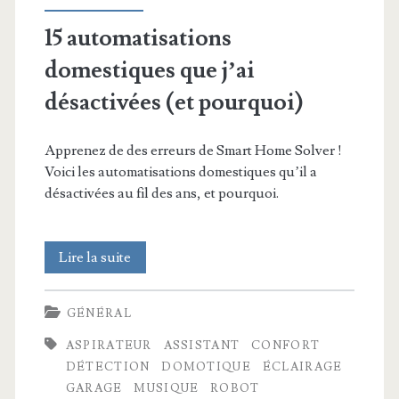
15 automatisations
domestiques que j’ai
désactivées (et pourquoi)
Apprenez de des erreurs de Smart Home Solver !
Voici les automatisations domestiques qu’il a
désactivées au fil des ans, et pourquoi.
15
Lire la suite
automatisations
GÉNÉRAL
domestiques
ASPIRATEUR
ASSISTANT
CONFORT
que
DÉTECTION
DOMOTIQUE
ÉCLAIRAGE
j’ai
GARAGE
MUSIQUE
ROBOT