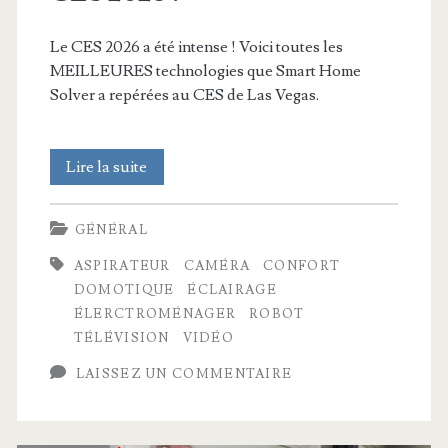
Le CES 2026 a été intense ! Voici toutes les
MEILLEURES technologies que Smart Home
Solver a repérées au CES de Las Vegas.
Les
Lire la suite
20
GÉNÉRAL
meilleures
ASPIRATEUR
CAMÉRA
CONFORT
choses
DOMOTIQUE
ÉCLAIRAGE
que
ÉLERCTROMÉNAGER
ROBOT
TÉLÉVISION
VIDÉO
j’ai
LAISSEZ UN COMMENTAIRE
vues
à