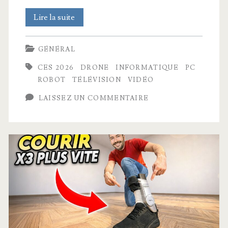
Les
Lire la suite
meilleures
GÉNÉRAL
technologies
CES 2026
DRONE
INFORMATIQUE
PC
du
ROBOT
TÉLÉVISION
VIDÉO
CES
LAISSEZ UN COMMENTAIRE
2026
à
Las
Vegas
!