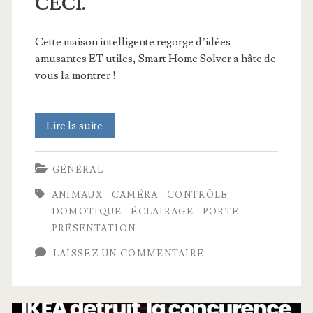
CECI.
Cette maison intelligente regorge d’idées
amusantes ET utiles, Smart Home Solver a hâte de
vous la montrer !
Si
Lire la suite
je
GÉNÉRAL
devais
ANIMAUX
CAMÉRA
CONTRÔLE
reconstruire
DOMOTIQUE
ÉCLAIRAGE
PORTE
ma
PRÉSENTATION
Smart
LAISSEZ UN COMMENTAIRE
Home,
je