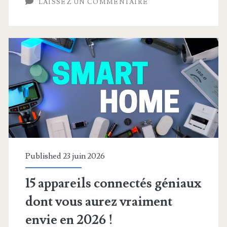
LAISSEZ UN COMMENTAIRE
fait
pour
supporter
des
chaleurs
extrêmes,
voici
comment
Published 23 juin 2026
15 appareils connectés géniaux
dont vous aurez vraiment
envie en 2026 !