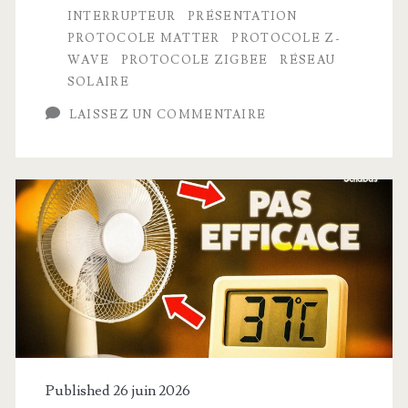
questions
INTERRUPTEUR
PRÉSENTATION
sur
PROTOCOLE MATTER
PROTOCOLE Z-
WAVE
PROTOCOLE ZIGBEE
RÉSEAU
la
SOLAIRE
maison
LAISSEZ UN COMMENTAIRE
connectée
:
toutes
les
réponses
!
(questions-
réponses
Published 26 juin 2026
rapides)