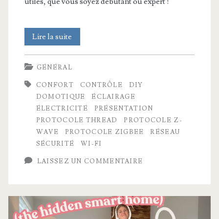
utiles, que vous soyez débutant ou expert !
Comment
Lire la suite
je
GÉNÉRAL
crée
CONFORT
CONTRÔLE
DIY
ma
DOMOTIQUE
ÉCLAIRAGE
nouvelle
ÉLECTRICITÉ
PRÉSENTATION
PROTOCOLE THREAD
PROTOCOLE Z-
maison
WAVE
PROTOCOLE ZIGBEE
RÉSEAU
connectée
SÉCURITÉ
WI-FI
en
LAISSEZ UN COMMENTAIRE
partant
de
zéro