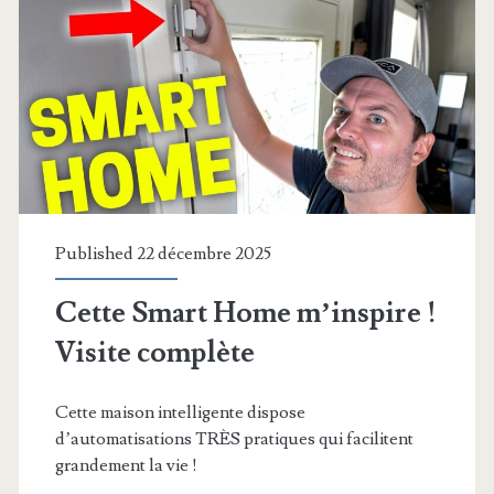
Las
Vegas
lors
du
CES
2026
!
Published 22 décembre 2025
Cette Smart Home m’inspire !
Visite complète
Cette maison intelligente dispose
d’automatisations TRÈS pratiques qui facilitent
grandement la vie !