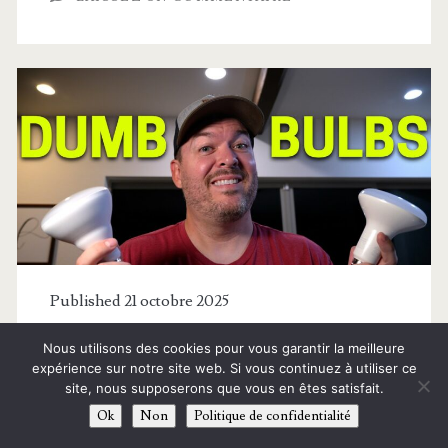
Published 21 octobre 2025
Pourquoi mes lumières sont
Nous utilisons des cookies pour vous garantir la meilleure
expérience sur notre site web. Si vous continuez à utiliser ce
bien plus belles maintenant !
site, nous supposerons que vous en êtes satisfait.
Ok
Non
Politique de confidentialité
Reed de « Smart Home Solver » a ENFIN trouvé