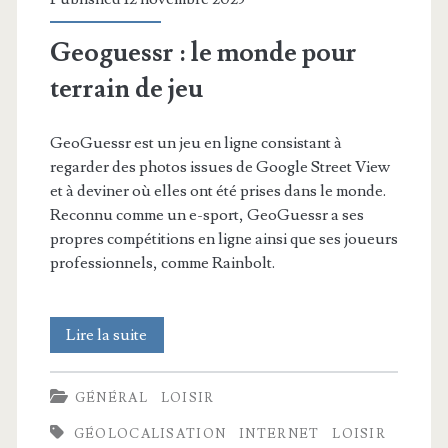
Geoguessr : le monde pour
terrain de jeu
GeoGuessr est un jeu en ligne consistant à
regarder des photos issues de Google Street View
et à deviner où elles ont été prises dans le monde.
Reconnu comme un e-sport, GeoGuessr a ses
propres compétitions en ligne ainsi que ses joueurs
professionnels, comme Rainbolt.
Geoguessr
Lire la suite
:
GÉNÉRAL
LOISIR
le
GÉOLOCALISATION
INTERNET
LOISIR
monde