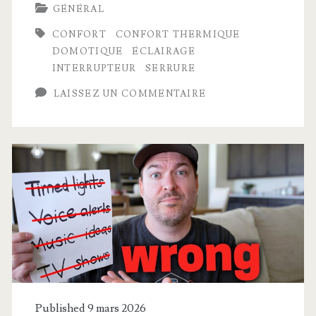
GÉNÉRAL
dans
CONFORT
CONFORT THERMIQUE
mon
DOMOTIQUE
ÉCLAIRAGE
appartement
INTERRUPTEUR
SERRURE
connecté
LAISSEZ UN COMMENTAIRE
discret
et
élégant
Published 9 mars 2026