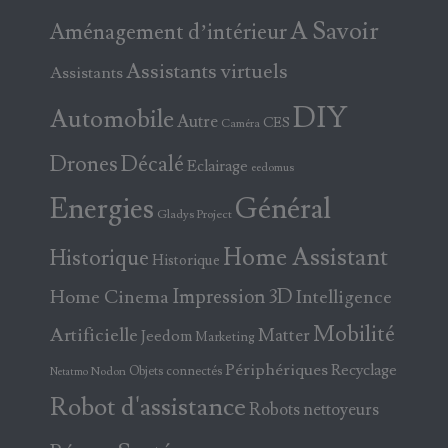
A Savoir
Aménagement d’intérieur
Assistants virtuels
Assistants
DIY
Automobile
Autre
CES
Caméra
Drones
Décalé
Eclairage
eedomus
Energies
Général
Gladys Project
Home Assistant
Historique
Historique
Home Cinema
Impression 3D
Intelligence
Mobilité
Artificielle
Matter
Jeedom
Marketing
Périphériques
Recyclage
Objets connectés
Nodon
Netatmo
Robot d'assistance
Robots nettoyeurs