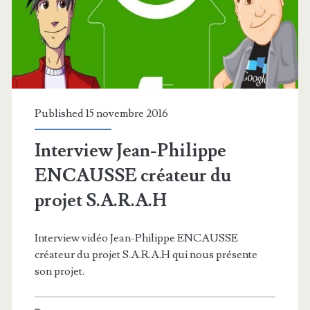
pcDuino)
Published 15 novembre 2016
Interview Jean-Philippe
ENCAUSSE créateur du
projet S.A.R.A.H
Interview vidéo Jean-Philippe ENCAUSSE
créateur du projet S.A.R.A.H qui nous présente
son projet.