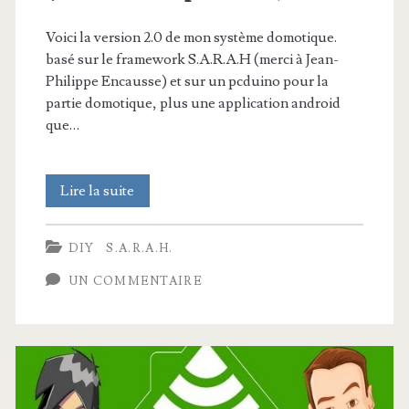
Voici la version 2.0 de mon système domotique.
basé sur le framework S.A.R.A.H (merci à Jean-
Philippe Encausse) et sur un pcduino pour la
partie domotique, plus une application android
que…
JARVIS
Lire la suite
et
DIY
S.A.R.A.H.
ma
UN COMMENTAIRE
domotique
v2.0
(S.A.R.A.H
+