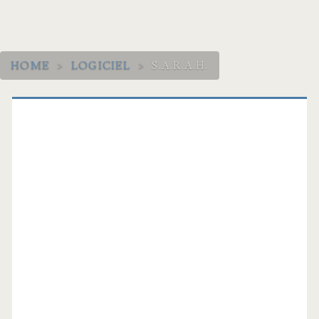
HOME
>
LOGICIEL
>
S.A.R.A.H.