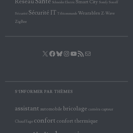
Santé
Réseau
Smart City
Somfy
Sonoff
Schneider Electric
Sécurité IT
Wearables
Z-Wave
Sécurité
Télécommande
ZigBee
X
Facebook
Bluesky
Instagram
YouTube
Flux RSS
E-mail
S’INFORMER PAR THÈMES
assistant
bricolage
automobile
caméra
capteur
confort
confort thermique
Chauffage