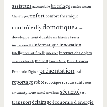
assistant
bricolage
automobile
caméra
capteur
confort
confort thermique
Chauffage
domotique
contrôle
diy
drone
développement durable
histoire
eau
humour
innovation
informatique
impression 3D
Internet des objets
Intelligence artificielle
internet
maison
maintien à domicile
Protocole Z-Wave
Protocole Matter
présentation
pub
Protocole Zigbee
reportage
robot
réseau
santé
robotique
smart
sécurité
smartphone
test
sureté
surveillance
city
éclairage
transport
économie d'énergie