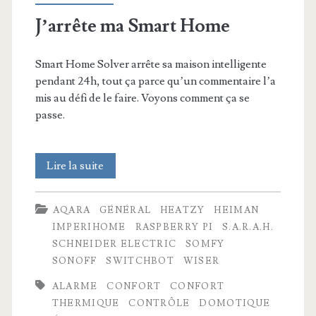
J’arrête ma Smart Home
Smart Home Solver arrête sa maison intelligente
pendant 24h, tout ça parce qu’un commentaire l’a
mis au défi de le faire. Voyons comment ça se
passe.
J’arrête
Lire la suite
ma
AQARA
GÉNÉRAL
HEATZY
HEIMAN
Smart
IMPERIHOME
RASPBERRY PI
S.A.R.A.H.
Home
SCHNEIDER ELECTRIC
SOMFY
SONOFF
SWITCHBOT
WISER
ALARME
CONFORT
CONFORT
THERMIQUE
CONTRÔLE
DOMOTIQUE