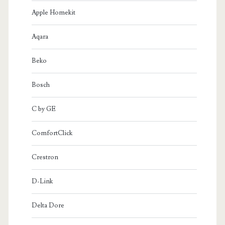
Apple Homekit
Aqara
Beko
Bosch
C by GE
ComfortClick
Crestron
D-Link
Delta Dore