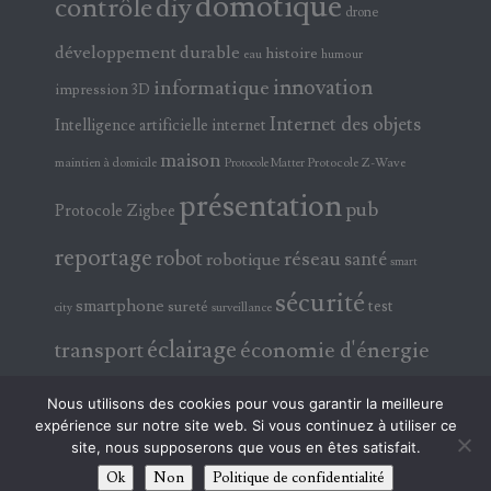
domotique
contrôle
diy
drone
développement durable
histoire
eau
humour
innovation
informatique
impression 3D
Internet des objets
Intelligence artificielle
internet
maison
maintien à domicile
Protocole Z-Wave
Protocole Matter
présentation
pub
Protocole Zigbee
reportage
robot
réseau
santé
robotique
smart
sécurité
smartphone
test
sureté
surveillance
city
éclairage
transport
économie d'énergie
électricité
électronique
Nous utilisons des cookies pour vous garantir la meilleure
expérience sur notre site web. Si vous continuez à utiliser ce
site, nous supposerons que vous en êtes satisfait.
Ok
Non
Politique de confidentialité
© 2026 ABAVALATV !!! TOUS DROITS RÉSERVÉS