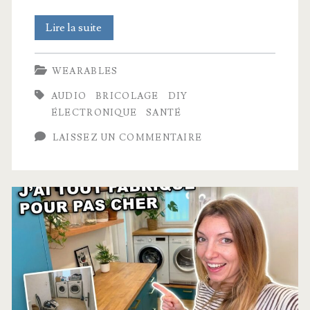
Analyse
Lire la suite
et
WEARABLES
décorticage
AUDIO
BRICOLAGE
DIY
de
ÉLECTRONIQUE
SANTÉ
casques
LAISSEZ UN COMMENTAIRE
audio
à
conduction
osseuse