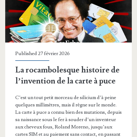
bloqué
sur
le
planétarium)
Published 27 février 2026
La rocambolesque histoire de
l’invention de la carte à puce
C’est un tout petit morceau de silicium d’à peine
quelques millimètres, mais il règne sur le monde.
La carte à puce a connu bien des mutations, depuis
sa naissance sous le fer à souder d’un inventeur
aux cheveux fous, Roland Moreno, jusqu’aux
cartes SIM et au paiement sans contact, en passant