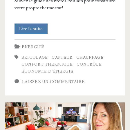
Suivez le guide des Frères Poulain pour construire
votre propre thermostat!
On
Lire la suite
fabrique
ENERGIES
un
BRICOLAGE
CAPTEUR
CHAUFFAGE
thermostat
CONFORT THERMIQUE
CONTRÔLE
connecté
ÉCONOMIE D'ÉNERGIE
pour
LAISSEZ UN COMMENTAIRE
10€
!