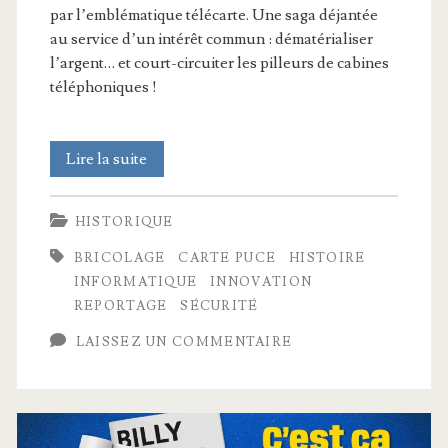
par l’emblématique télécarte. Une saga déjantée
au service d’un intérêt commun : dématérialiser
l’argent… et court-circuiter les pilleurs de cabines
téléphoniques !
La
Lire la suite
rocambolesque
HISTORIQUE
histoire
BRICOLAGE
CARTE PUCE
HISTOIRE
de
INFORMATIQUE
INNOVATION
l’invention
REPORTAGE
SÉCURITÉ
de
LAISSEZ UN COMMENTAIRE
la
carte
à