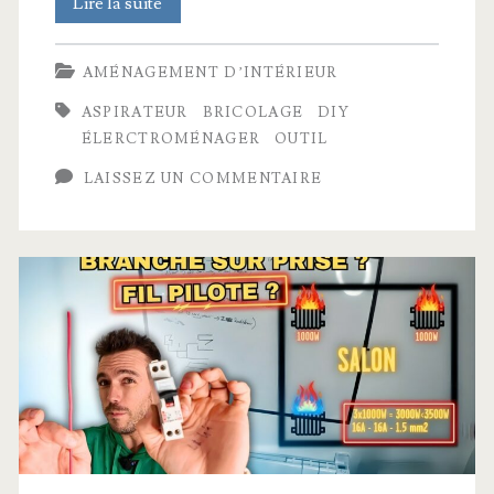
C’était
Lire la suite
pas
AMÉNAGEMENT D’INTÉRIEUR
facile
ASPIRATEUR
BRICOLAGE
DIY
mais
ÉLERCTROMÉNAGER
OUTIL
j’ai
LAISSEZ UN COMMENTAIRE
réussi
mon
défi
!
Rénovation
buanderie