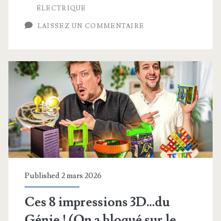
ÉLECTRIQUE
une
LAISSEZ UN COMMENTAIRE
simple
Prise
?
TOUT
SAVOIR
!
Published 2 mars 2026
Ces 8 impressions 3D…du
Génie ! (On a bloqué sur le