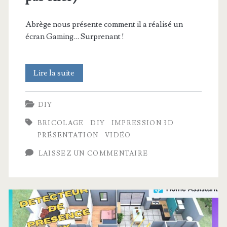
+
Abrège nous présente comment il a réalisé un
RÉSULTAT
écran Gaming… Surprenant !
FINAL
du
J’ai
Lire la suite
SALON
fabriqué
DIY
!
un
BRICOLAGE
DIY
IMPRESSION 3D
écran
PRÉSENTATION
VIDÉO
GAMING
LAISSEZ UN COMMENTAIRE
de
folie
!
(léger