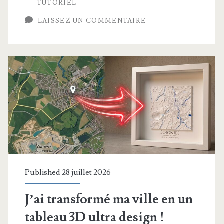
garage
TUTORIEL
sans
LAISSEZ UN COMMENTAIRE
creuser
de
tranchées
!
Published 28 juillet 2026
J’ai transformé ma ville en un
tableau 3D ultra design !