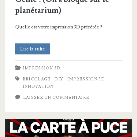
planétarium)
Quelle est votre impression 3D préférée ?
Ces
Lire la suite
8
IMPRESSION 3D
impressions
BRICOLAGE
DIY
IMPRESSION 3D
3D…
INNOVATION
du
LAISSEZ UN COMMENTAIRE
Génie
!
(On
a