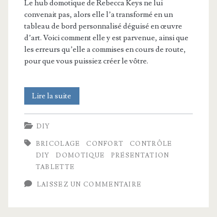
Le hub domotique de Rebecca Keys ne lui
convenait pas, alors elle l’a transformé en un
tableau de bord personnalisé déguisé en œuvre
d’art. Voici comment elle y est parvenue, ainsi que
les erreurs qu’elle a commises en cours de route,
pour que vous puissiez créer le vôtre.
J’ai
Lire la suite
dissimulé
DIY
mon
BRICOLAGE
CONFORT
CONTRÔLE
hub
DIY
DOMOTIQUE
PRÉSENTATION
domotique
TABLETTE
à
LAISSEZ UN COMMENTAIRE
la