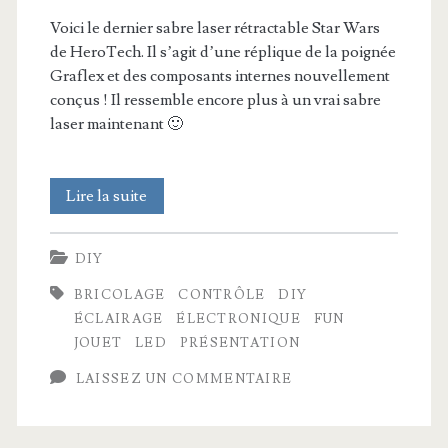
Voici le dernier sabre laser rétractable Star Wars
de HeroTech. Il s’agit d’une réplique de la poignée
Graflex et des composants internes nouvellement
conçus ! Il ressemble encore plus à un vrai sabre
laser maintenant 🙂
Construction
Lire la suite
du
DIY
sabre
BRICOLAGE
CONTRÔLE
DIY
laser
ÉCLAIRAGE
ÉLECTRONIQUE
FUN
impossible
JOUET
LED
PRÉSENTATION
LAISSEZ UN COMMENTAIRE