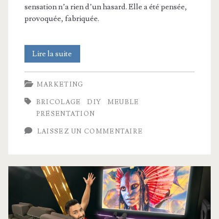
sensation n’a rien d’un hasard. Elle a été pensée,
provoquée, fabriquée.
Vous
Lire la suite
n’avez
MARKETING
rien
BRICOLAGE
DIY
MEUBLE
compris
PRÉSENTATION
aux
LAISSEZ UN COMMENTAIRE
notices
IKEA