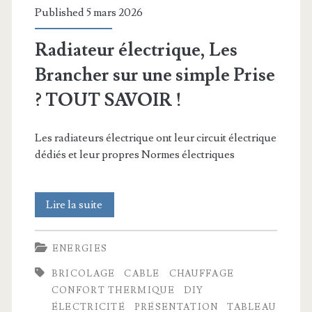
Published 5 mars 2026
Radiateur électrique, Les
Brancher sur une simple Prise
? TOUT SAVOIR !
Les radiateurs électrique ont leur circuit électrique
dédiés et leur propres Normes électriques
Radiateur
Lire la suite
électrique,
ENERGIES
Les
BRICOLAGE
CABLE
CHAUFFAGE
Brancher
CONFORT THERMIQUE
DIY
sur
ÉLECTRICITÉ
PRÉSENTATION
TABLEAU