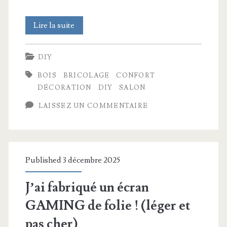
La
Lire la suite
rénovation
DIY
du
BOIS
BRICOLAGE
CONFORT
séjour
DÉCORATION
DIY
SALON
qui
LAISSEZ UN COMMENTAIRE
part
dans
tous
Published 3 décembre 2025
les
J’ai fabriqué un écran
sens
GAMING de folie ! (léger et
!
pas cher)
ASTUCE