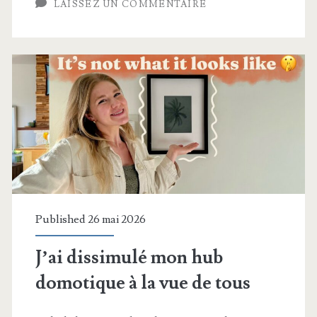
LAISSEZ UN COMMENTAIRE
la
fabrication
en
métal
–
xTool
MetalFab
Published 26 mai 2026
J’ai dissimulé mon hub
domotique à la vue de tous