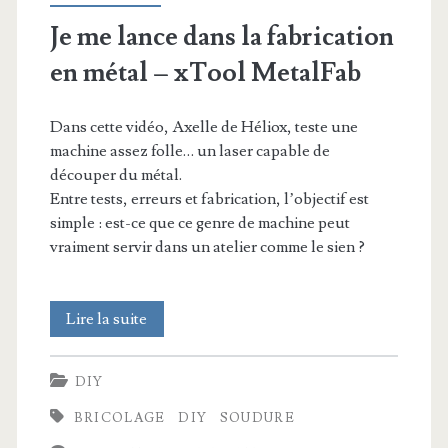
Je me lance dans la fabrication
en métal – xTool MetalFab
Dans cette vidéo, Axelle de Héliox, teste une
machine assez folle… un laser capable de
découper du métal.
Entre tests, erreurs et fabrication, l’objectif est
simple : est-ce que ce genre de machine peut
vraiment servir dans un atelier comme le sien ?
Je
Lire la suite
me
DIY
lance
BRICOLAGE
DIY
SOUDURE
dans