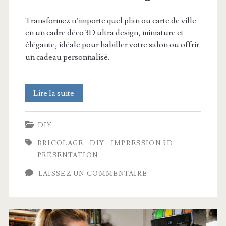
Transformez n’importe quel plan ou carte de ville
en un cadre déco 3D ultra design, miniature et
élégante, idéale pour habiller votre salon ou offrir
un cadeau personnalisé.
J’ai
Lire la suite
transformé
DIY
ma
BRICOLAGE
DIY
IMPRESSION 3D
ville
PRÉSENTATION
en
LAISSEZ UN COMMENTAIRE
un
tableau
3D