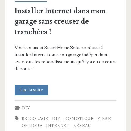
Installer Internet dans mon
garage sans creuser de
tranchées !
Voici comment Smart Home Solver a réussi à
installer Internet dans son garage indépendant,
avec tous les rebondissements qu’il y a eu en cours
de route !
Installer
Lire la suite
Internet
DIY
dans
BRICOLAGE
DIY
DOMOTIQUE
FIBRE
mon
OPTIQUE
INTERNET
RÉSEAU