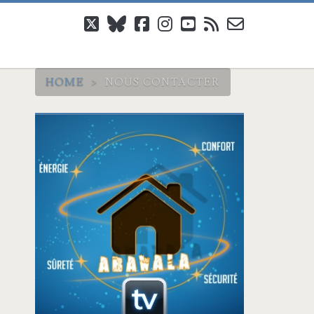
twitter
bluesky
facebook
instagram
youtube
rss
email-
form
HOME
>
NOUS CONTACTER
Barre
latérale
principale