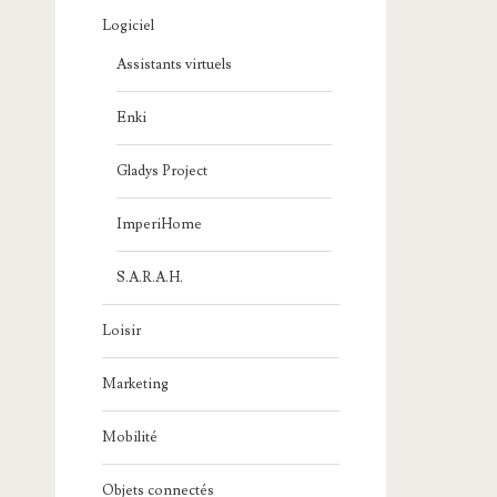
Logiciel
Assistants virtuels
Enki
Gladys Project
ImperiHome
S.A.R.A.H.
Loisir
Marketing
Mobilité
Objets connectés