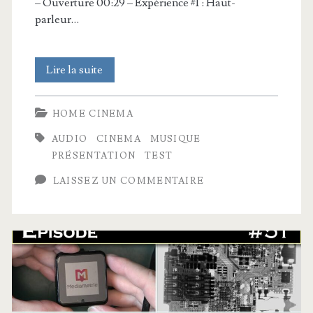
– Ouverture 00:29 – Expérience #1 : Haut-
parleur…
Que
Lire la suite
se
HOME CINEMA
passe-
AUDIO
CINEMA
MUSIQUE
t-
PRÉSENTATION
TEST
il
LAISSEZ UN COMMENTAIRE
lorsque
vous
câblez
des
haut-