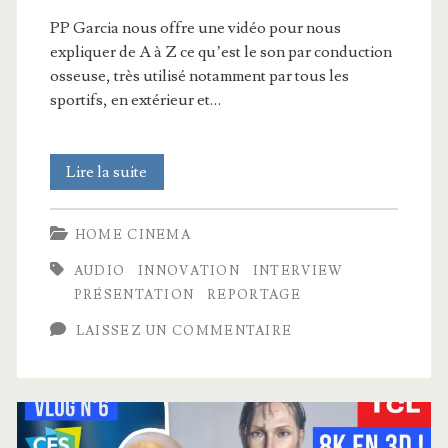
PP Garcia nous offre une vidéo pour nous
expliquer de A à Z ce qu’est le son par conduction
osseuse, très utilisé notamment par tous les
sportifs, en extérieur et…
Tout
Lire la suite
savoir
HOME CINEMA
sur
AUDIO
INNOVATION
INTERVIEW
les
PRÉSENTATION
REPORTAGE
casques
LAISSEZ UN COMMENTAIRE
à
conduction
osseuse