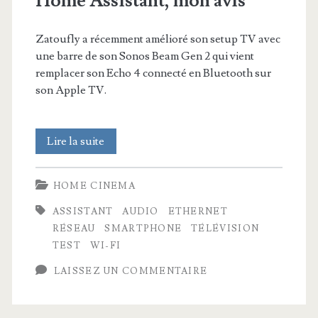
Home Assistant, mon avis
Zatoufly a récemment amélioré son setup TV avec
une barre de son Sonos Beam Gen 2 qui vient
remplacer son Echo 4 connecté en Bluetooth sur
son Apple TV.
Sonos
Lire la suite
Beam
HOME CINEMA
Gen
ASSISTANT
AUDIO
ETHERNET
2
RÉSEAU
SMARTPHONE
TÉLÉVISION
–
TEST
WI-FI
Alexa,
LAISSEZ UN COMMENTAIRE
Home