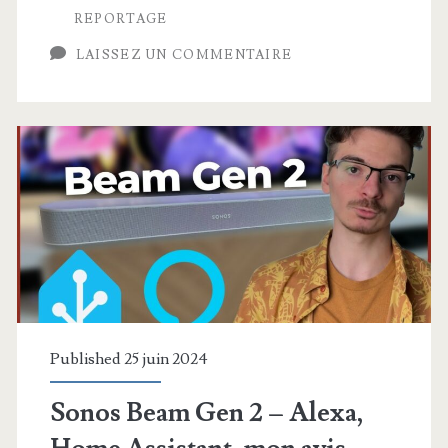
qui
REPORTAGE
part
LAISSEZ UN COMMENTAIRE
en
vrille
dans
la
Hifi
Published 25 juin 2024
Sonos Beam Gen 2 – Alexa,