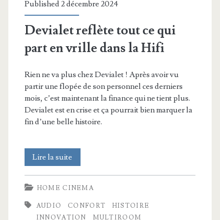
Published 2 décembre 2024
Devialet reflète tout ce qui
part en vrille dans la Hifi
Rien ne va plus chez Devialet ! Après avoir vu
partir une flopée de son personnel ces derniers
mois, c’est maintenant la finance qui ne tient plus.
Devialet est en crise et ça pourrait bien marquer la
fin d’une belle histoire.
Devialet
Lire la suite
reflète
HOME CINEMA
tout
AUDIO
CONFORT
HISTOIRE
ce
INNOVATION
MULTIROOM