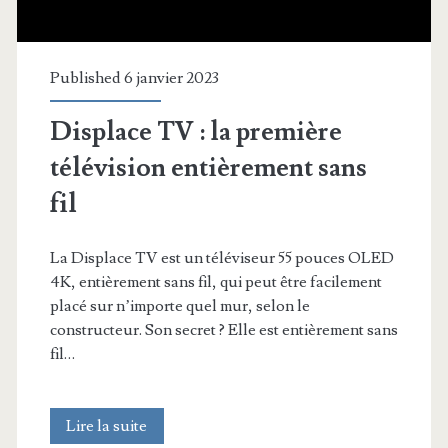
Asus
révolutionnaire…)
Published 6 janvier 2023
Displace TV : la première
télévision entièrement sans
fil
La Displace TV est un téléviseur 55 pouces OLED
4K, entièrement sans fil, qui peut être facilement
placé sur n’importe quel mur, selon le
constructeur. Son secret ? Elle est entièrement sans
fil…
Displace
Lire la suite