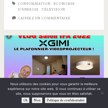
CONSOMMATION
ÉCONOMIE
HORS
D'ÉNERGIE
TÉLÉVISION
LA
LAISSEZ UN COMMENTAIRE
LOI
en
Europe
?!
(la
8K
pose
problème)
Nous utilisons des cookies pour vous garantir la meilleure
expérience sur notre site web. Si vous continuez à utiliser ce
Published 21 septembre 2022
site, nous supposerons que vous en êtes satisfait.
Ok
Non
Politique de confidentialité
XGIMI Magic Lamp, le