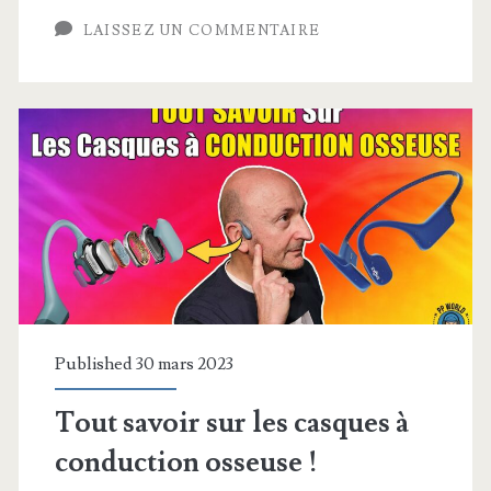
de
LAISSEZ UN COMMENTAIRE
R&D
pour
France
TV
et
sa
Direction
de
Published 30 mars 2023
l’Innovation
Tout savoir sur les casques à
conduction osseuse !