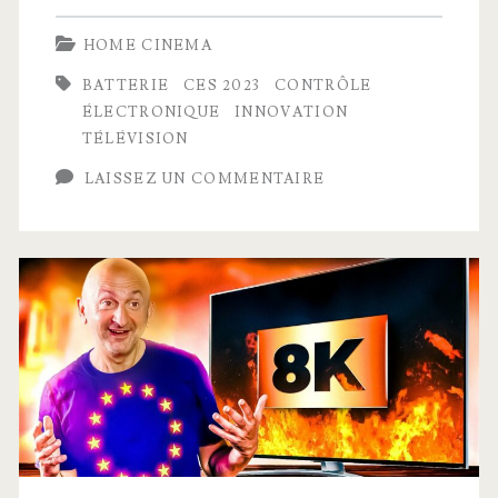
TV
HOME CINEMA
:
BATTERIE
CES 2023
CONTRÔLE
la
ÉLECTRONIQUE
INNOVATION
première
TÉLÉVISION
télévision
LAISSEZ UN COMMENTAIRE
entièrement
sans
fil