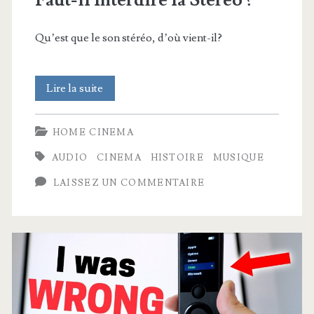
Faut-il Interdire la Stéréo ?
Qu’est que le son stéréo, d’où vient-il?
Faut-
Lire la suite
il
HOME CINEMA
Interdire
AUDIO
CINEMA
HISTOIRE
MUSIQUE
la
LAISSEZ UN COMMENTAIRE
Stéréo
?