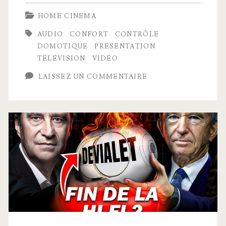
télécommande
HOME CINEMA
intelligente
AUDIO
CONFORT
CONTRÔLE
rend
DOMOTIQUE
PRÉSENTATION
la
TÉLÉVISION
VIDÉO
vie
LAISSEZ UN COMMENTAIRE
bien
plus
facile
!