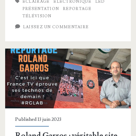
ÉCLAIRAGE
ÉLECTRONIQUE
LED
Visite
PRÉSENTATION
REPORTAGE
guidée
TÉLÉVISION
d’une
LAISSEZ UN COMMENTAIRE
usine
révolutionnaire
Published 13 juin 2023
Roland Garros : véritable site