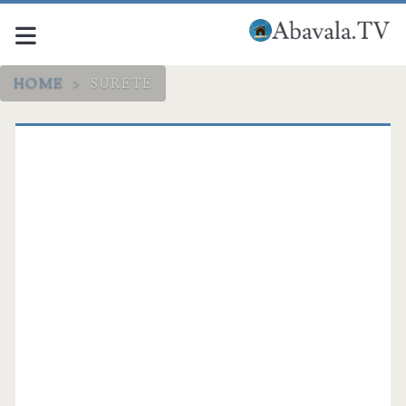
HOME
>
SURETÉ