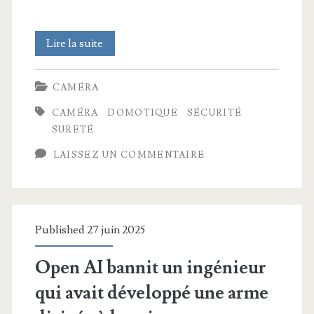
La
Lire la suite
meilleure
CAMÉRA
caméra
CAMÉRA
DOMOTIQUE
SÉCURITÉ
de
SURETÉ
sécurité
LAISSEZ UN COMMENTAIRE
pour
la
domotique
Published 27 juin 2025
Open AI bannit un ingénieur
qui avait développé une arme