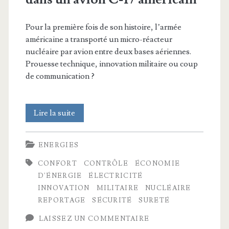
Pour la première fois de son histoire, l’armée
américaine a transporté un micro-réacteur
nucléaire par avion entre deux bases aériennes.
Prouesse technique, innovation militaire ou coup
de communication ?
Le
Lire la suite
premier
ENERGIES
micro-
CONFORT
CONTRÔLE
ÉCONOMIE
réacteur
D'ÉNERGIE
ÉLECTRICITÉ
nucléaire
INNOVATION
MILITAIRE
NUCLÉAIRE
REPORTAGE
SÉCURITÉ
SURETÉ
livré
LAISSEZ UN COMMENTAIRE
par