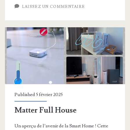
à
LAISSEZ UN COMMENTAIRE
battre
!
Aqara
G5
Pro
Published 5 février 2025
Matter Full House
Un aperçu de l’avenir de la Smart Home ! Cette