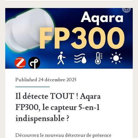
met
au
drone
militaire
pour
contrer
la
Published 24 décembre 2025
Chine
Il détecte TOUT ! Aqara
FP300, le capteur 5-en-1
indispensable ?
Découvrez le nouveau détecteur de présence