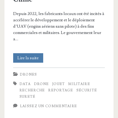
Depuis 2022, les fabricants locaux ont été incités à
accélérer le développement et le déploiement
d’UAV (engins aériens sans pilote) à des fins
commerciales et militaires. Le gouvernement leur
a…
Taïwan
Lire la suite
:
DRONES
un
DATA
DRONE
JOUET
MILITAIRE
fabriquant
RECHERCHE
REPORTAGE
SÉCURITÉ
de
SURETÉ
jouets
LAISSEZ UN COMMENTAIRE
se