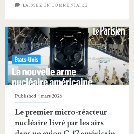
l’installation
LAISSEZ UN COMMENTAIRE
de
caméras
de
sécurité
et
comment
les
éviter
Published 4 mars 2026
Le premier micro-réacteur
nucléaire livré par les airs
dans un avion C-17 américain