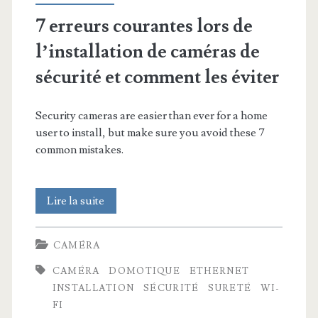
7 erreurs courantes lors de
l’installation de caméras de
sécurité et comment les éviter
Security cameras are easier than ever for a home
user to install, but make sure you avoid these 7
common mistakes.
7
Lire la suite
erreurs
CAMÉRA
courantes
CAMÉRA
DOMOTIQUE
ETHERNET
lors
INSTALLATION
SÉCURITÉ
SURETÉ
WI-
de
FI