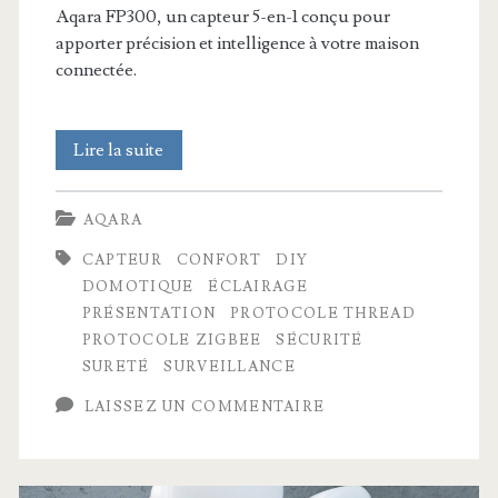
Aqara FP300, un capteur 5-en-1 conçu pour
apporter précision et intelligence à votre maison
connectée.
Il
Lire la suite
détecte
AQARA
TOUT
CAPTEUR
CONFORT
DIY
!
DOMOTIQUE
ÉCLAIRAGE
Aqara
PRÉSENTATION
PROTOCOLE THREAD
PROTOCOLE ZIGBEE
SÉCURITÉ
FP300,
SURETÉ
SURVEILLANCE
le
LAISSEZ UN COMMENTAIRE
capteur
5-