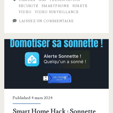
Surveillance
SÉCURITÉ
SMARTPHONE
SURETÉ
Station
VIDÉO
VIDÉO SURVEILLANCE
LAISSEZ UN COMMENTAIRE
Published 4 mars 2024
Smart Home Hack : Sonnette