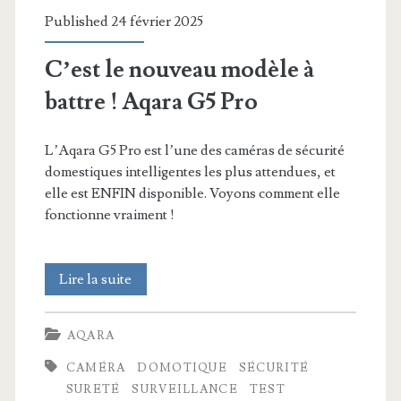
Published 24 février 2025
?
Test
C’est le nouveau modèle à
&
battre ! Aqara G5 Pro
avis
L’Aqara G5 Pro est l’une des caméras de sécurité
complet
domestiques intelligentes les plus attendues, et
elle est ENFIN disponible. Voyons comment elle
fonctionne vraiment !
C’est
Lire la suite
le
AQARA
nouveau
CAMÉRA
DOMOTIQUE
SÉCURITÉ
modèle
SURETÉ
SURVEILLANCE
TEST