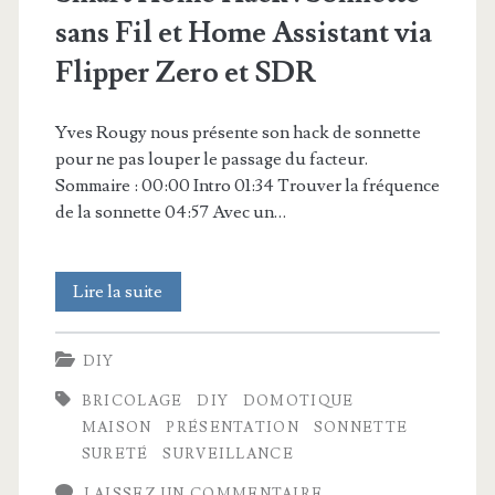
sans Fil et Home Assistant via
Flipper Zero et SDR
Yves Rougy nous présente son hack de sonnette
pour ne pas louper le passage du facteur.
Sommaire : 00:00 Intro 01:34 Trouver la fréquence
de la sonnette 04:57 Avec un…
Smart
Lire la suite
Home
DIY
Hack
BRICOLAGE
DIY
DOMOTIQUE
:
MAISON
PRÉSENTATION
SONNETTE
Sonnette
SURETÉ
SURVEILLANCE
sans
LAISSEZ UN COMMENTAIRE