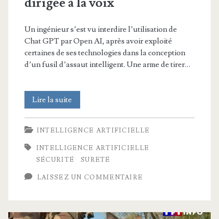
dirigée à la voix
Un ingénieur s’est vu interdire l’utilisation de
Chat GPT par Open AI, après avoir exploité
certaines de ses technologies dans la conception
d’un fusil d’assaut intelligent. Une arme de tirer…
Open
Lire la suite
AI
INTELLIGENCE ARTIFICIELLE
bannit
INTELLIGENCE ARTIFICIELLE
un
SÉCURITÉ
SURETÉ
ingénieur
LAISSEZ UN COMMENTAIRE
qui
avait