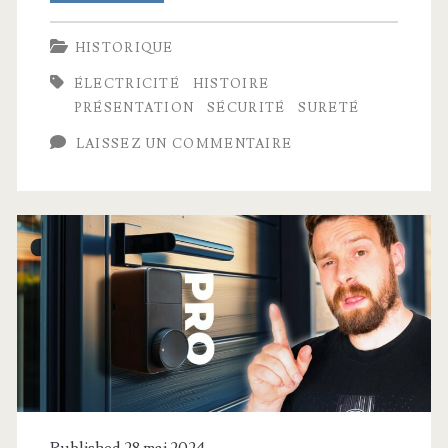
fonctionnait
HISTORIQUE
la
ÉLECTRICITÉ
HISTOIRE
machine
PRÉSENTATION
SÉCURITÉ
SURETÉ
Enigma
LAISSEZ UN COMMENTAIRE
?