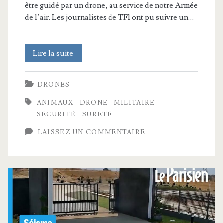
être guidé par un drone, au service de notre Armée
de l’air. Les journalistes de TF1 ont pu suivre un…
Découvrez
Lire la suite
l’entraînement
DRONES
du
ANIMAUX
DRONE
MILITAIRE
seul
SÉCURITÉ
SURETÉ
chien
LAISSEZ UN COMMENTAIRE
sauveteur
au
monde
à
être