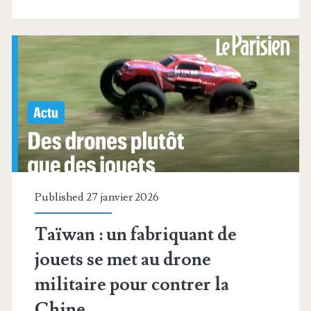
les
airs
dans
un
avion
C-
17
américain
Published 27 janvier 2026
Taïwan : un fabriquant de
jouets se met au drone
militaire pour contrer la
Chine