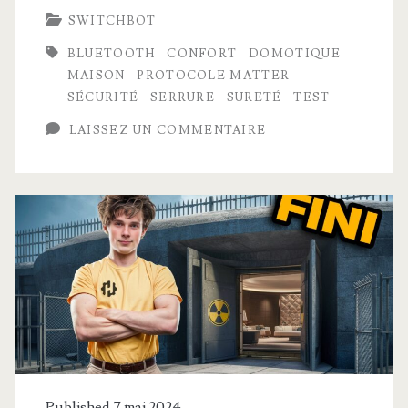
SWITCHBOT
Lock
BLUETOOTH
CONFORT
DOMOTIQUE
Pro
MAISON
PROTOCOLE MATTER
est
SÉCURITÉ
SERRURE
SURETÉ
TEST
formidable
LAISSEZ UN COMMENTAIRE
mais…
Published 7 mai 2024