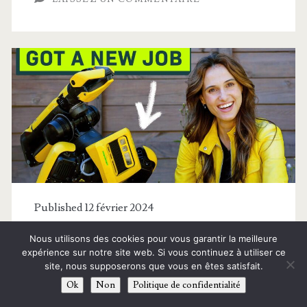
Fil
et
Home
Assistant
via
Flipper
Zero
et
Published 12 février 2024
SDR
La vérité sur Spot, le chien
Nous utilisons des cookies pour vous garantir la meilleure
expérience sur notre site web. Si vous continuez à utiliser ce
robot de Boston Dynamics
site, nous supposerons que vous en êtes satisfait.
Ok
Non
Politique de confidentialité
Les chiens robots sont là. Mais pourquoi ?