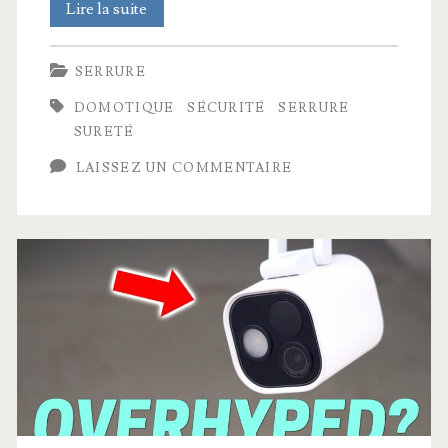
Nuki
Lire la suite
Smart
SERRURE
Lock
DOMOTIQUE
SÉCURITÉ
SERRURE
Pro
SURETÉ
(5ᵉ
LAISSEZ UN COMMENTAIRE
Gén)
–
La
meilleure
serrure
connectée
en
2025