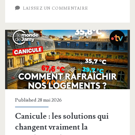
bientôt
LAISSEZ UN COMMENTAIRE
en
chute
libre
à
cause
de
ce
moteur
Published 28 mai 2026
Canicule : les solutions qui
changent vraiment la