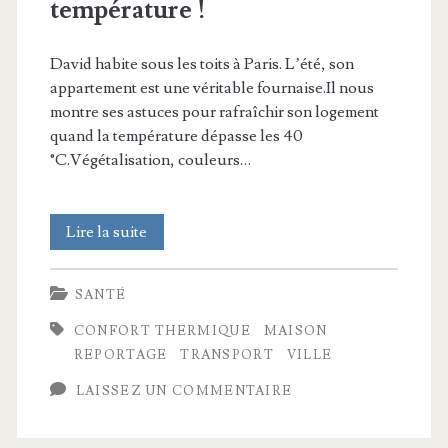
température !
David habite sous les toits à Paris. L’été, son
appartement est une véritable fournaise.Il nous
montre ses astuces pour rafraîchir son logement
quand la température dépasse les 40
°C.Végétalisation, couleurs…
Canicule
Lire la suite
:
SANTÉ
les
CONFORT THERMIQUE
MAISON
solutions
REPORTAGE
TRANSPORT
VILLE
qui
LAISSEZ UN COMMENTAIRE
changent
vraiment