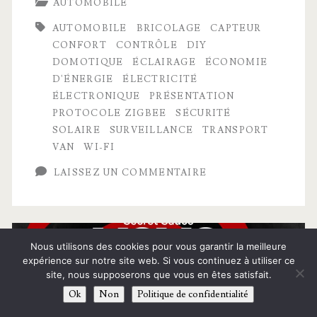
AUTOMOBILE
Home
AUTOMOBILE
BRICOLAGE
CAPTEUR
sur
CONFORT
CONTRÔLE
DIY
roues
DOMOTIQUE
ÉCLAIRAGE
ÉCONOMIE
D'ÉNERGIE
ÉLECTRICITÉ
la
ÉLECTRONIQUE
PRÉSENTATION
plus
PROTOCOLE ZIGBEE
SÉCURITÉ
SOLAIRE
SURVEILLANCE
TRANSPORT
automatisée
VAN
WI-FI
jamais
LAISSEZ UN COMMENTAIRE
conçue
Nous utilisons des cookies pour vous garantir la meilleure
expérience sur notre site web. Si vous continuez à utiliser ce
site, nous supposerons que vous en êtes satisfait.
Ok
Non
Politique de confidentialité