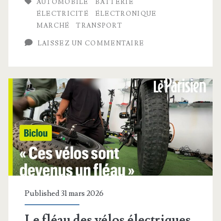
AUTOMOBILE
BATTERIE
européennes
ÉLECTRICITÉ
ÉLECTRONIQUE
sont
MARCHÉ
TRANSPORT
en
LAISSEZ UN COMMENTAIRE
panne
Published 31 mars 2026
Le fléau des vélos électriques