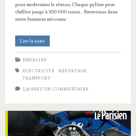
pour moderniser le réseau. Chaque pylône peut
chiffrer jusqu’à 300 000 euros… Bienvenue dans
notre business méconnu
Le
Lire la suite
business
ENERGIES
méconnu
ÉLECTRICITÉ
REPORTAGE
des
TRANSPORT
pylônes
LAISSEZ UN COMMENTAIRE
électriques