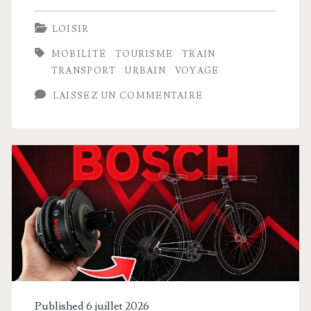
dernier
LOISIR
voyage
MOBILITÉ
TOURISME
TRAIN
du
TRANSPORT
URBAIN
VOYAGE
mythique
LAISSEZ UN COMMENTAIRE
métro
de
Paris
–
Adieu
au
MP73
Published 6 juillet 2026