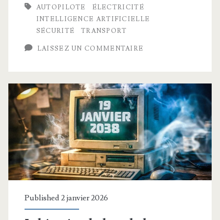
AUTOPILOTE
ÉLECTRICITÉ
débarquent,
INTELLIGENCE ARTIFICIELLE
on
SÉCURITÉ
TRANSPORT
fait
LAISSEZ UN COMMENTAIRE
le
(vrai)
bilan
Published 2 janvier 2026