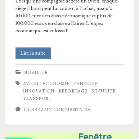
Lorsqu’une compagnie achète un avion, chaque
siège à bord peut lui coûter, à l’achat, jusqu’à
10.000 euros en classe économique et plus de
100.000 euros en classe affaires. L’enjeu
économique est colossal.
Le
Lire la suite
business
MOBILITÉ
méconnu
AVION
ÉCONOMIE D'ÉNERGIE
des
INNOVATION
REPORTAGE
SÉCURITÉ
sièges
TRANSPORT
d’avion
LAISSEZ UN COMMENTAIRE