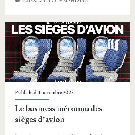
LAISSEZ UN COMMENTAIRE
marché
du
vélo
urbain
Published 11 novembre 2025
Le business méconnu des
sièges d’avion