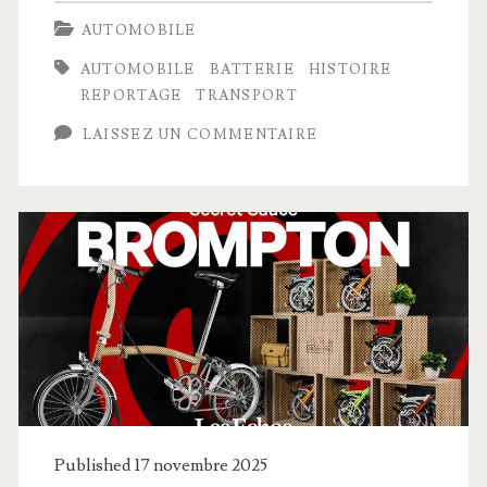
des
AUTOMOBILE
voitures
AUTOMOBILE
BATTERIE
HISTOIRE
électriques
REPORTAGE
TRANSPORT
dépendent
LAISSEZ UN COMMENTAIRE
de
cette
entreprise
chinoise
:
CATL
Published 17 novembre 2025