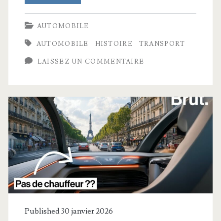
la
AUTOMOBILE
France
AUTOMOBILE
HISTOIRE
TRANSPORT
se
LAISSEZ UN COMMENTAIRE
bat
contre
Google
Maps
Published 30 janvier 2026