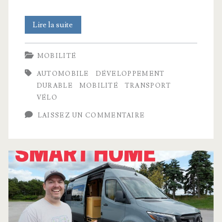
Comment
Lire la suite
Amsterdam
MOBILITÉ
est
AUTOMOBILE
DÉVELOPPEMENT
devenue
DURABLE
MOBILITÉ
TRANSPORT
la
VÉLO
capitale
LAISSEZ UN COMMENTAIRE
du
vélo
?