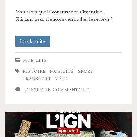
Mais alors que la concurrence s’intensifie,
Shimano peut-il encore verrouiller le secteur ?
2
Lire la suite
vélos
MOBILITÉ
sur
HISTOIRE
MOBILITÉ
SPORT
3
TRANSPORT
VÉLO
dépendent
LAISSEZ UN COMMENTAIRE
de
cette
entreprise
japonaise