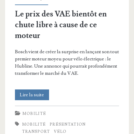
Le prix des VAE bientôt en
chute libre à cause de ce
moteur
Bosch vient de créer la surprise en lançant son tout
premier moteur moyeu pour vélo électrique : le
Hubline. Une annonce qui pourrait profondément
transformer le marché du VAE.
Le
Lire la suite
prix
MOBILITÉ
des
MOBILITÉ
PRÉSENTATION
VAE
TRANSPORT
VÉLO