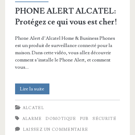
PHONE ALERT ALCATEL:
Protégez ce qui vous est cher!
Phone Alert d’Alcatel Home & Business Phones
est un produit de surveillance connecté pour la
maison. Dans cette vidéo, vous allez découvrir
comment s’installe le Phone Alert, et comment
vous…
PHONE
Lire la suite
ALERT
ALCATEL
ALCATEL:
ALARME
DOMOTIQUE
PUB
SÉCURITÉ
Protégez
LAISSEZ UN COMMENTAIRE
ce