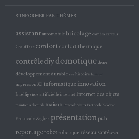
S’INFORMER PAR THÈMES
assistant
bricolage
automobile
caméra
capteur
confort
confort thermique
Chauffage
domotique
contrôle
diy
drone
développement durable
histoire
eau
humour
innovation
informatique
impression 3D
Internet des objets
Intelligence artificielle
internet
maison
maintien à domicile
Protocole Z-Wave
Protocole Matter
présentation
pub
Protocole Zigbee
reportage
robot
réseau
santé
robotique
smart