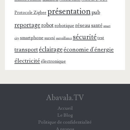
Protocole Matter
présentation
pub
Protocole Zigbee
reportage
robot
réseau
santé
robotique
smart
sécurité
smartphone
test
sureté
surveillance
city
éclairage
transport
économie d'énergie
électricité
électronique
Abavala.TV
Accueil
Le Blog
Politique de confidentialité
A propos