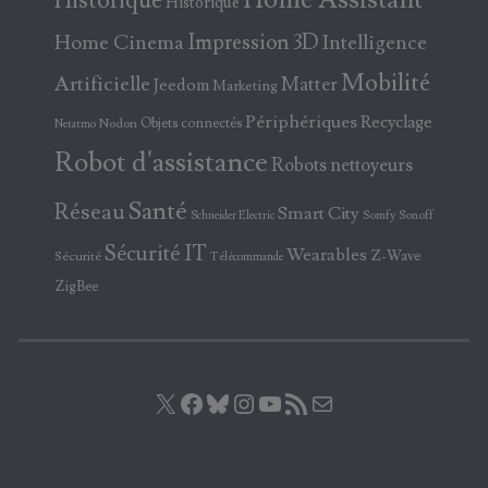
Historique
Historique
Home Cinema
Impression 3D
Intelligence
Mobilité
Artificielle
Matter
Jeedom
Marketing
Périphériques
Recyclage
Objets connectés
Nodon
Netatmo
Robot d'assistance
Robots nettoyeurs
Santé
Réseau
Smart City
Somfy
Sonoff
Schneider Electric
Sécurité IT
Wearables
Z-Wave
Sécurité
Télécommande
ZigBee
X
Facebook
Bluesky
Instagram
YouTube
Flux RSS
E-mail