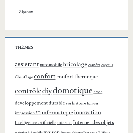
Zipabox
THÈMES
assistant
bricolage
automobile
caméra
capteur
confort
confort thermique
Chauffage
domotique
contrôle
diy
drone
développement durable
histoire
eau
humour
innovation
informatique
impression 3D
Internet des objets
Intelligence artificielle
internet
maison
maintien à domicile
Protocole Z-Wave