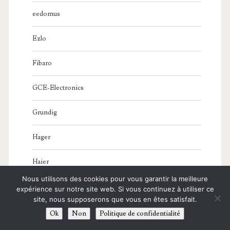
eedomus
Ezlo
Fibaro
GCE-Electronics
Grundig
Hager
Haier
Nous utilisons des cookies pour vous garantir la meilleure
Home Assistant
expérience sur notre site web. Si vous continuez à utiliser ce
site, nous supposerons que vous en êtes satisfait.
Homelive
Ok
Non
Politique de confidentialité