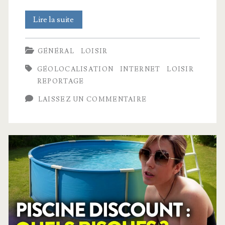
Geoguessr
Lire la suite
:
GÉNÉRAL
LOISIR
le
GÉOLOCALISATION
INTERNET
LOISIR
monde
REPORTAGE
pour
LAISSEZ UN COMMENTAIRE
terrain
de
jeu