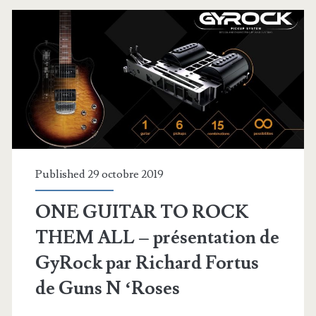
d’arrosage
automatique
Published 29 octobre 2019
ONE GUITAR TO ROCK
THEM ALL – présentation de
GyRock par Richard Fortus
de Guns N ‘Roses