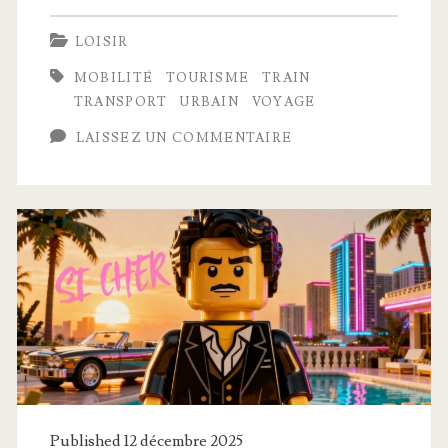
dernier
LOISIR
voyage
MOBILITÉ
TOURISME
TRAIN
du
TRANSPORT
URBAIN
VOYAGE
mythique
LAISSEZ UN COMMENTAIRE
métro
de
Paris
–
Adieu
au
MP73
Published 12 décembre 2025