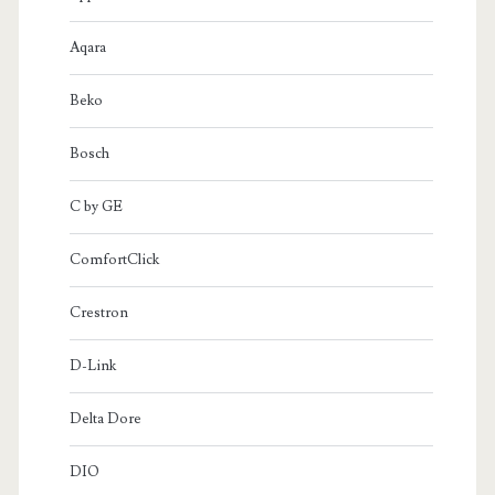
Aqara
Beko
Bosch
C by GE
ComfortClick
Crestron
D-Link
Delta Dore
DIO