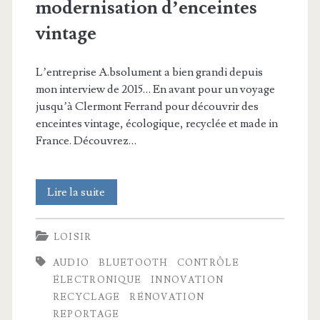
modernisation d’enceintes
vintage
L’entreprise A.bsolument a bien grandi depuis
mon interview de 2015… En avant pour un voyage
jusqu’à Clermont Ferrand pour découvrir des
enceintes vintage, écologique, recyclée et made in
France. Découvrez…
A
Lire la suite
la
LOISIR
découverte
AUDIO
BLUETOOTH
CONTRÔLE
d’A.bsolument
ÉLECTRONIQUE
INNOVATION
:
RECYCLAGE
RÉNOVATION
REPORTAGE
modernisation