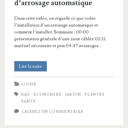
d’arrosage automatique
Dans cette vidéo, on regarde ce que coûte
l’installation d’un arrosage automatique et
comment l’installer. Sommaire : 00:00
présentation générale d’une zone câblée 02:32
matériel nécessaire et prix 04:47 avantages…
Combien
Lire la suite
coûte
LOISIR
et
EAU
ECONOMIES
JARDIN
PLANTES
comment
SANTÉ
installer
LAISSEZ UN COMMENTAIRE
un
système