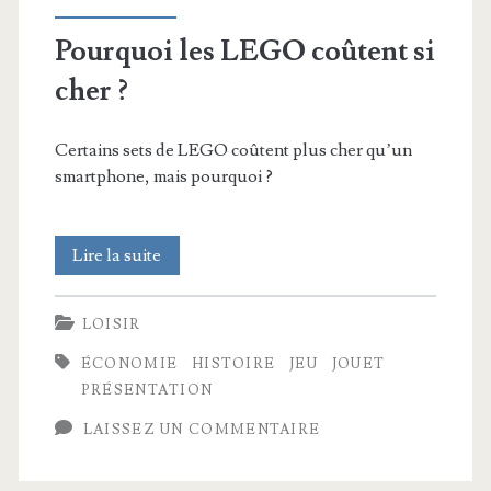
Pourquoi les LEGO coûtent si
cher ?
Certains sets de LEGO coûtent plus cher qu’un
smartphone, mais pourquoi ?
Pourquoi
Lire la suite
les
LOISIR
LEGO
ÉCONOMIE
HISTOIRE
JEU
JOUET
coûtent
PRÉSENTATION
si
LAISSEZ UN COMMENTAIRE
cher