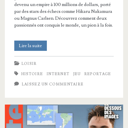
devenu un empire à 100 millions de dollars, porté
par des stars des échecs comme Hikaru Nakamura
ou Magnus Carlsen. Découvrez comment deux
passionnés ont conquis le monde, un pion à la fois.
Comment
Lire la suite
Chess.com
LOISIR
a
HISTOIRE
INTERNET
JEU
REPORTAGE
maté
LAISSEZ UN COMMENTAIRE
les
échecs