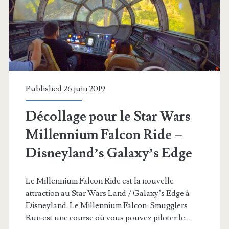
GyRock
par
Richard
Fortus
Published 26 juin 2019
de
Guns
Décollage pour le Star Wars
N
Millennium Falcon Ride –
‘Roses
Disneyland’s Galaxy’s Edge
Le Millennium Falcon Ride est la nouvelle
attraction au Star Wars Land / Galaxy’s Edge à
Disneyland. Le Millennium Falcon: Smugglers
Run est une course où vous pouvez piloter le…