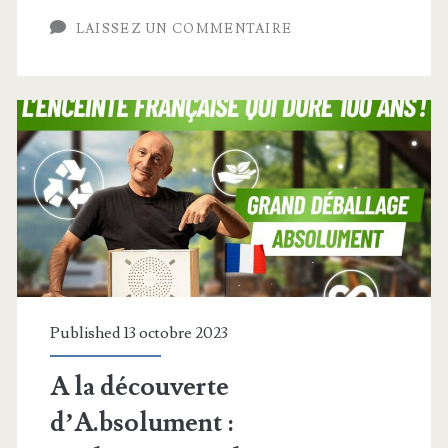
:
LAISSEZ UN COMMENTAIRE
ce
que
les
vendeurs
ne
vous
disent
pas
Published 13 octobre 2023
A la découverte
d’A.bsolument :