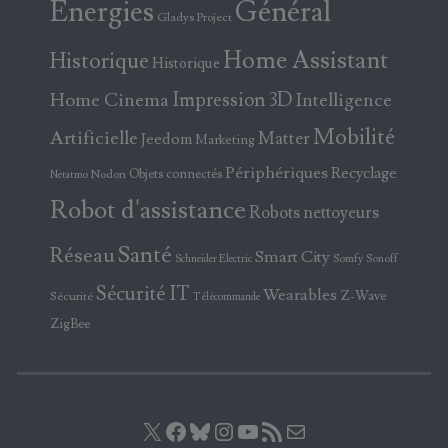
Energies
Général
Gladys Project
Home Assistant
Historique
Historique
Home Cinema
Impression 3D
Intelligence
Mobilité
Artificielle
Matter
Jeedom
Marketing
Périphériques
Recyclage
Objets connectés
Nodon
Netatmo
Robot d'assistance
Robots nettoyeurs
Santé
Réseau
Smart City
Somfy
Sonoff
Schneider Electric
Sécurité IT
Wearables
Z-Wave
Sécurité
Télécommande
ZigBee
X
Facebook
Bluesky
Instagram
YouTube
Flux RSS
E-mail