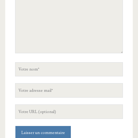
Votre
nom
Votre
adresse
mail
L'URL
de
votre
site