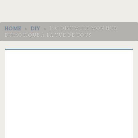
HOME
>
DIY
>
J’AI DISSIMULÉ MON HUB
DOMOTIQUE À LA VUE DE TOUS