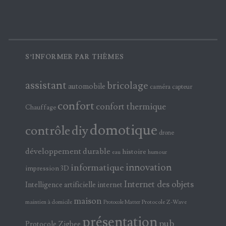
S’INFORMER PAR THÈMES
assistant
bricolage
automobile
caméra
capteur
confort
confort thermique
Chauffage
domotique
contrôle
diy
drone
développement durable
histoire
eau
humour
innovation
informatique
impression 3D
Internet des objets
Intelligence artificielle
internet
maison
maintien à domicile
Protocole Z-Wave
Protocole Matter
présentation
pub
Protocole Zigbee