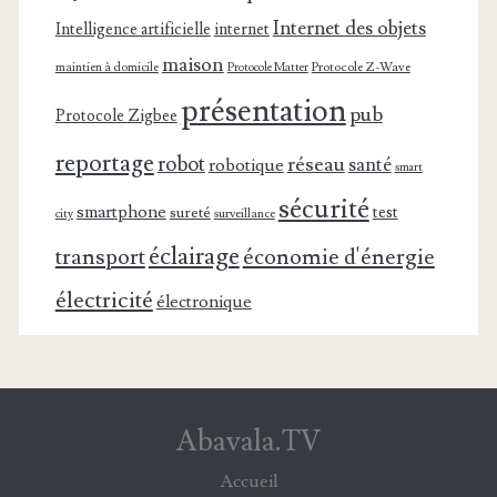
Internet des objets
Intelligence artificielle
internet
maison
maintien à domicile
Protocole Z-Wave
Protocole Matter
présentation
pub
Protocole Zigbee
reportage
robot
réseau
santé
robotique
smart
sécurité
smartphone
test
sureté
surveillance
city
éclairage
transport
économie d'énergie
électricité
électronique
Abavala.TV
Accueil