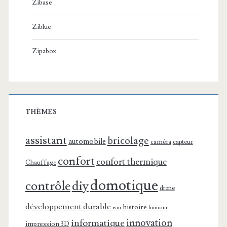
Zibase
Ziblue
Zipabox
THÈMES
assistant
bricolage
automobile
caméra
capteur
confort
confort thermique
Chauffage
domotique
contrôle
diy
drone
développement durable
histoire
eau
humour
innovation
informatique
impression 3D