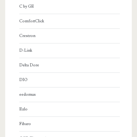
C by GE
ComfortClick
Crestron
D-Link
Delta Dore
DIO
eedomus
Ezlo
Fibaro