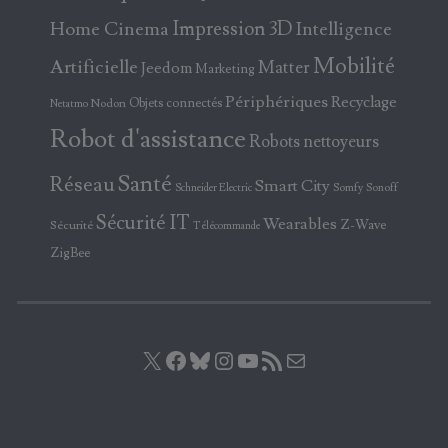
Home Cinema
Impression 3D
Intelligence
Mobilité
Artificielle
Matter
Jeedom
Marketing
Périphériques
Recyclage
Objets connectés
Nodon
Netatmo
Robot d'assistance
Robots nettoyeurs
Santé
Réseau
Smart City
Somfy
Sonoff
Schneider Electric
Sécurité IT
Wearables
Z-Wave
Sécurité
Télécommande
ZigBee
X
Facebook
Bluesky
Instagram
YouTube
Flux RSS
E-mail