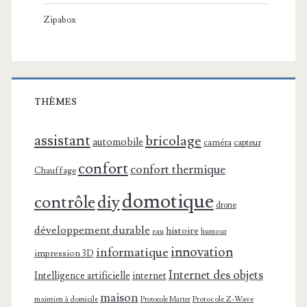
Zipabox
THÈMES
assistant
bricolage
automobile
caméra
capteur
confort
confort thermique
Chauffage
domotique
contrôle
diy
drone
développement durable
histoire
eau
humour
innovation
informatique
impression 3D
Internet des objets
Intelligence artificielle
internet
maison
maintien à domicile
Protocole Z-Wave
Protocole Matter