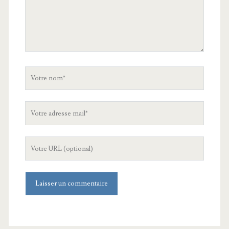
Votre
nom
Votre
adresse
mail
L'URL
de
votre
site