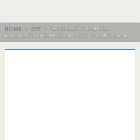
HOME
>
DIY
>
JE ME LANCE DANS LA
FABRICATION EN MÉTAL – XTOOL METALFAB