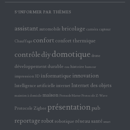
S’INFORMER PAR THÈMES
assistant
bricolage
automobile
caméra
capteur
confort
confort thermique
Chauffage
domotique
contrôle
diy
drone
développement durable
histoire
eau
humour
innovation
informatique
impression 3D
Internet des objets
Intelligence artificielle
internet
maison
maintien à domicile
Protocole Z-Wave
Protocole Matter
présentation
pub
Protocole Zigbee
reportage
robot
réseau
santé
robotique
smart