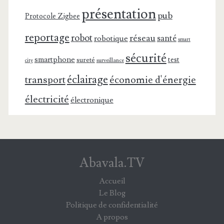
présentation
pub
Protocole Zigbee
reportage
robot
réseau
santé
robotique
smart
sécurité
smartphone
test
sureté
surveillance
city
éclairage
transport
économie d'énergie
électricité
électronique
Abavala.TV
Accueil
Le Blog
Politique de confidentialité
A propos