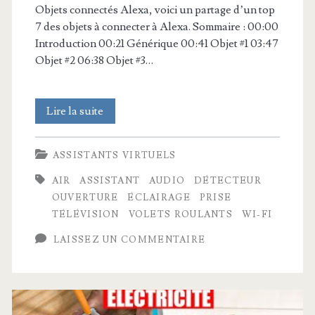
Objets connectés Alexa, voici un partage d’un top
7 des objets à connecter à Alexa. Sommaire : 00:00
Introduction 00:21 Générique 00:41 Objet #1 03:47
Objet #2 06:38 Objet #3…
Maison
Lire la suite
connectée
ASSISTANTS VIRTUELS
Alexa
AIR
ASSISTANT
AUDIO
DÉTECTEUR
:
OUVERTURE
ÉCLAIRAGE
PRISE
7
TÉLÉVISION
VOLETS ROULANTS
WI-FI
objets
LAISSEZ UN COMMENTAIRE
à
utiliser
tous