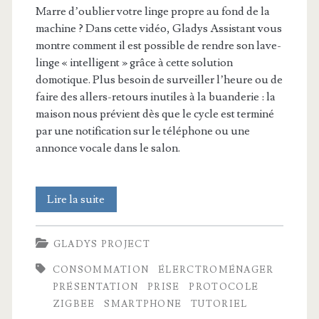
Marre d’oublier votre linge propre au fond de la
machine ? Dans cette vidéo, Gladys Assistant vous
montre comment il est possible de rendre son lave-
linge « intelligent » grâce à cette solution
domotique. Plus besoin de surveiller l’heure ou de
faire des allers-retours inutiles à la buanderie : la
maison nous prévient dès que le cycle est terminé
par une notification sur le téléphone ou une
annonce vocale dans le salon.
Comment
Lire la suite
rendre
GLADYS PROJECT
n’importe
CONSOMMATION
ÉLERCTROMÉNAGER
quel
PRÉSENTATION
PRISE
PROTOCOLE
lave-
ZIGBEE
SMARTPHONE
TUTORIEL