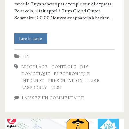
module Tuya achetés par exemple sur Aliexpress.
Pour cela, il fait appel à Tuya Cloud Cutter
Sommaire : 00:00 Nouveaux appareils à hacker…
Hack
Lire la suite
des
DIY
périphériques
BRICOLAGE
CONTRÔLE
DIY
domotiques
DOMOTIQUE
ÉLECTRONIQUE
Tuya
INTERNET
PRÉSENTATION
PRISE
RASPBERRY
TEST
(Tuto
LAISSEZ UN COMMENTAIRE
sans
soudure)