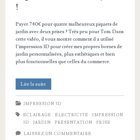
!
Payer 740€ pour quatre malheureux piquets de
jardin avec deux prises ? Très peu pour Tom. Dans
cette vidéo, il vous montre comment il a utilisé
l’impression 3D pour créer mes propres bornes de
jardin personnalisées, plus esthétiques et bien
plus fonctionnelles que celles du commerce.
Pourquoi
Lire la suite
payer
IMPRESSION 3D
185€
ÉCLAIRAGE
ÉLECTRICITÉ
IMPRESSION
?
3D
JARDIN
PRÉSENTATION
PRISE
J’ai
LAISSEZ UN COMMENTAIRE