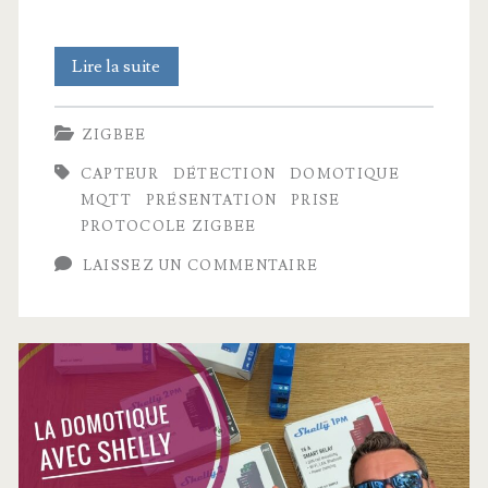
A
Lire la suite
quoi
ZIGBEE
ressemble
CAPTEUR
DÉTECTION
DOMOTIQUE
mon
MQTT
PRÉSENTATION
PRISE
réseau
PROTOCOLE ZIGBEE
maillé
LAISSEZ UN COMMENTAIRE
Zigbee
?