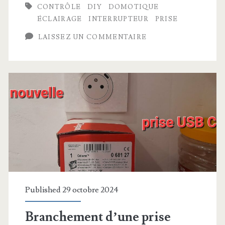
CONTRÔLE
DIY
DOMOTIQUE
Home
ÉCLAIRAGE
INTERRUPTEUR
PRISE
se
LAISSEZ UN COMMENTAIRE
répare
toute
seule
dans
Home
Assistant
!
Published 29 octobre 2024
Branchement d’une prise