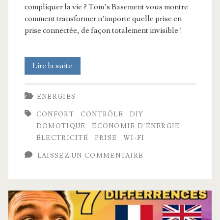
compliquer la vie ? Tom’s Basement vous montre
comment transformer n’importe quelle prise en
prise connectée, de façon totalement invisible !
Transformez
Lire la suite
vos
ENERGIES
prises
CONFORT
CONTRÔLE
DIY
en
DOMOTIQUE
ÉCONOMIE D'ÉNERGIE
prises
ÉLECTRICITÉ
PRISE
WI-FI
connectées
LAISSEZ UN COMMENTAIRE
!
(Débutez
la