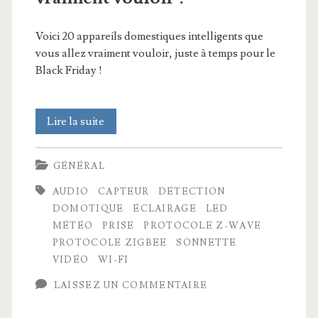
Voici 20 appareils domestiques intelligents que
vous allez vraiment vouloir, juste à temps pour le
Black Friday !
20
Lire la suite
appareils
GÉNÉRAL
intelligents
AUDIO
CAPTEUR
DÉTECTION
pour
DOMOTIQUE
ÉCLAIRAGE
LED
la
MÉTÉO
PRISE
PROTOCOLE Z-WAVE
PROTOCOLE ZIGBEE
SONNETTE
maison
VIDÉO
WI-FI
que
LAISSEZ UN COMMENTAIRE
vous