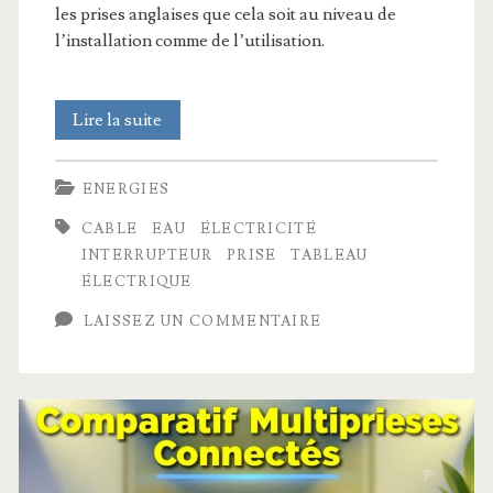
les prises anglaises que cela soit au niveau de
l’installation comme de l’utilisation.
7
Lire la suite
Différences
ENERGIES
électricité
CABLE
EAU
ÉLECTRICITÉ
Française
INTERRUPTEUR
PRISE
TABLEAU
et
ÉLECTRIQUE
Anglaise
LAISSEZ UN COMMENTAIRE