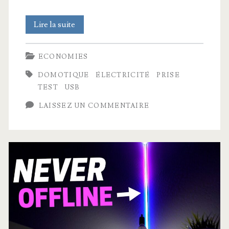
Comparatif
Lire la suite
Multiprises
ECONOMIES
connectées
DOMOTIQUE
ÉLECTRICITÉ
PRISE
de
TEST
USB
chez
LAISSEZ UN COMMENTAIRE
Action
:
Laquelle
éviter
?