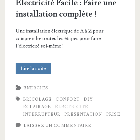
Électricité Facile : Faire une
installation complète !
Une installation électrique de A à Z pour
comprendre toutes les étapes pour faire
l’électricité soi-même !
Électricité
Lire la suite
Facile
ENERGIES
:
BRICOLAGE
CONFORT
DIY
Faire
ÉCLAIRAGE
ÉLECTRICITÉ
une
INTERRUPTEUR
PRÉSENTATION
PRISE
installation
LAISSEZ UN COMMENTAIRE
complète