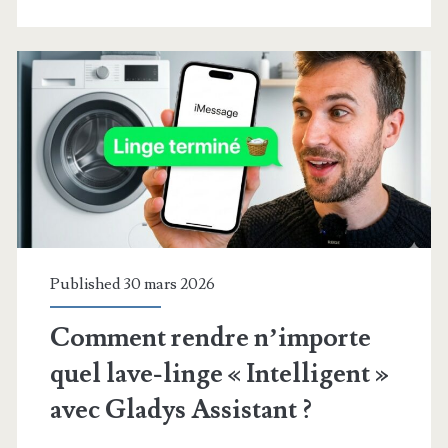
imprimé
mes
bornes
de
jardin
!
Published 30 mars 2026
Comment rendre n’importe
quel lave-linge « Intelligent »
avec Gladys Assistant ?