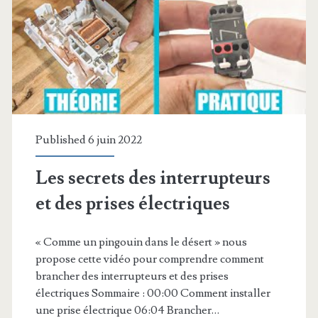
les
jours
–
Philips
Hue
Published 6 juin 2022
Sonos
Les secrets des interrupteurs
Somfy
et des prises électriques
Tahoma
&
« Comme un pingouin dans le désert » nous
Dyson
propose cette vidéo pour comprendre comment
brancher des interrupteurs et des prises
électriques Sommaire : 00:00 Comment installer
une prise électrique 06:04 Brancher…