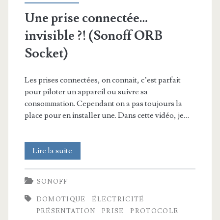
Une prise connectée…
invisible ?! (Sonoff ORB
Socket)
Les prises connectées, on connait, c’est parfait
pour piloter un appareil ou suivre sa
consommation. Cependant on a pas toujours la
place pour en installer une. Dans cette vidéo, je…
Une
Lire la suite
prise
SONOFF
connectée…
DOMOTIQUE
ÉLECTRICITÉ
invisible
PRÉSENTATION
PRISE
PROTOCOLE