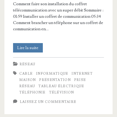
Comment faire son installation du coffret
télécommunication avec un super débit Sommaire :
01:59 Installer un coffret de communication 05:34
Comment brancher un téléphone sur un coffret de
communication en…
Comment
Lire la suite
avoir
RÉSEAU
le
CABLE
INFORMATIQUE
INTERNET
meilleur
MAISON
PRÉSENTATION
PRISE
débit
RÉSEAU
TABLEAU ÉLECTRIQUE
TÉLÉPHONIE
TÉLÉVISION
internet
LAISSEZ UN COMMENTAIRE
chez
soi