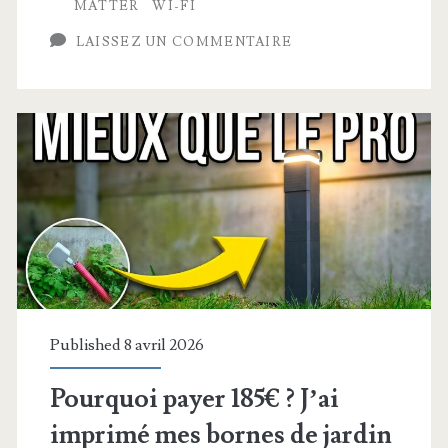
?!
MATTER
WI-FI
(Sonoff
LAISSEZ UN COMMENTAIRE
ORB
Socket)
Published 8 avril 2026
Pourquoi payer 185€ ? J’ai
imprimé mes bornes de jardin