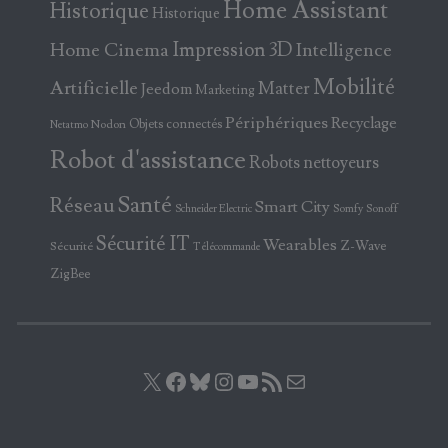
Home Assistant
Historique
Historique
Home Cinema
Impression 3D
Intelligence
Mobilité
Artificielle
Matter
Jeedom
Marketing
Périphériques
Recyclage
Objets connectés
Nodon
Netatmo
Robot d'assistance
Robots nettoyeurs
Santé
Réseau
Smart City
Somfy
Sonoff
Schneider Electric
Sécurité IT
Wearables
Z-Wave
Sécurité
Télécommande
ZigBee
X
Facebook
Bluesky
Instagram
YouTube
Flux RSS
E-mail