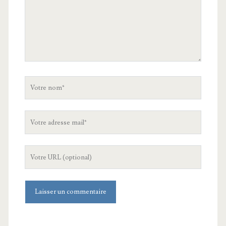
Votre
nom
Votre
adresse
mail
L'URL
de
votre
site