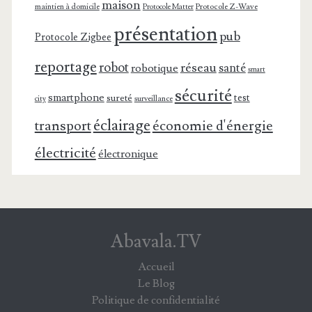
maison
maintien à domicile
Protocole Z-Wave
Protocole Matter
présentation
pub
Protocole Zigbee
reportage
robot
réseau
santé
robotique
smart
sécurité
smartphone
test
sureté
surveillance
city
éclairage
transport
économie d'énergie
électricité
électronique
Abavala.TV
Accueil
Le Blog
Politique de confidentialité