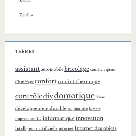
Ziblue
Zipabox
THÈMES
assistant
bricolage
automobile
caméra
capteur
confort
confort thermique
Chauffage
domotique
contrôle
diy
drone
développement durable
histoire
eau
humour
innovation
informatique
impression 3D
Internet des objets
Intelligence artificielle
internet