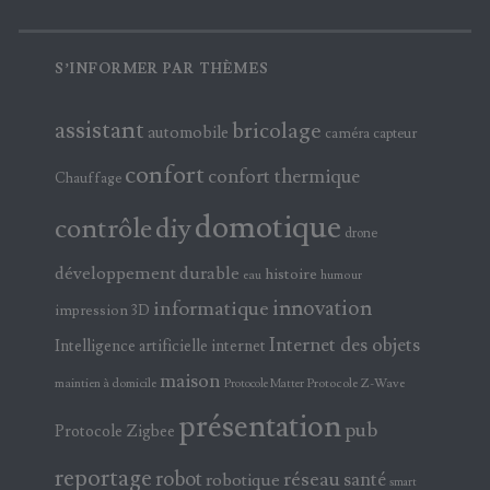
S’INFORMER PAR THÈMES
assistant
bricolage
automobile
caméra
capteur
confort
confort thermique
Chauffage
domotique
contrôle
diy
drone
développement durable
histoire
eau
humour
innovation
informatique
impression 3D
Internet des objets
Intelligence artificielle
internet
maison
maintien à domicile
Protocole Z-Wave
Protocole Matter
présentation
pub
Protocole Zigbee
reportage
robot
réseau
santé
robotique
smart