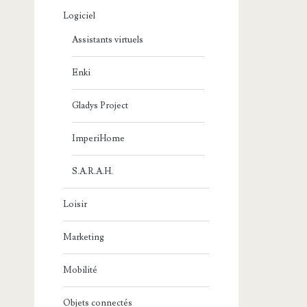
Logiciel
Assistants virtuels
Enki
Gladys Project
ImperiHome
S.A.R.A.H.
Loisir
Marketing
Mobilité
Objets connectés