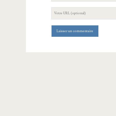
mail
L'URL
de
votre
site