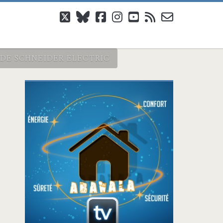
twitter
bluesky
facebook
instagram
youtube
rss
email-
form
DE SCHNEIDER ELECTRIC
Barre
latérale
principale