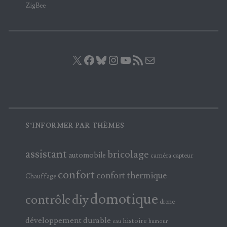
ZigBee
X
Facebook
Bluesky
Instagram
YouTube
Flux RSS
E-mail
S’INFORMER PAR THÈMES
assistant
bricolage
automobile
caméra
capteur
confort
confort thermique
Chauffage
domotique
contrôle
diy
drone
développement durable
histoire
eau
humour