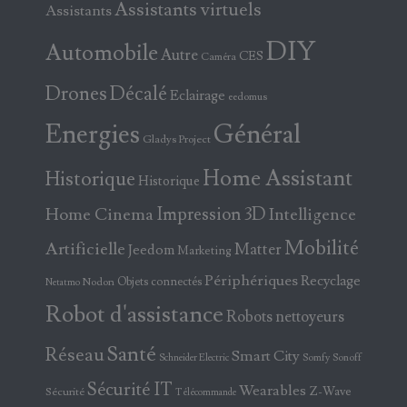
Assistants virtuels
Assistants
DIY
Automobile
Autre
CES
Caméra
Drones
Décalé
Eclairage
eedomus
Energies
Général
Gladys Project
Home Assistant
Historique
Historique
Home Cinema
Impression 3D
Intelligence
Mobilité
Artificielle
Matter
Jeedom
Marketing
Périphériques
Recyclage
Objets connectés
Nodon
Netatmo
Robot d'assistance
Robots nettoyeurs
Santé
Réseau
Smart City
Somfy
Sonoff
Schneider Electric
Sécurité IT
Wearables
Z-Wave
Sécurité
Télécommande