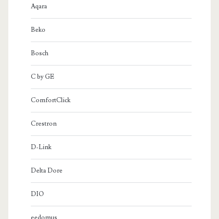
Aqara
Beko
Bosch
C by GE
ComfortClick
Crestron
D-Link
Delta Dore
DIO
eedomus