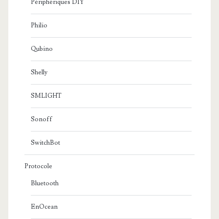
Périphériques DIY
Philio
Qubino
Shelly
SMLIGHT
Sonoff
SwitchBot
Protocole
Bluetooth
EnOcean