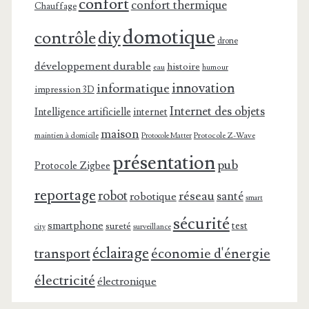
confort
confort thermique
Chauffage
domotique
contrôle
diy
drone
développement durable
histoire
eau
humour
innovation
informatique
impression 3D
Internet des objets
Intelligence artificielle
internet
maison
maintien à domicile
Protocole Z-Wave
Protocole Matter
présentation
pub
Protocole Zigbee
reportage
robot
réseau
santé
robotique
smart
sécurité
smartphone
test
sureté
surveillance
city
éclairage
transport
économie d'énergie
électricité
électronique