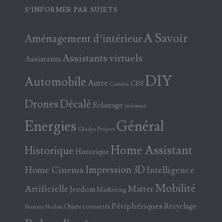
S’INFORMER PAR SUJETS
A Savoir
Aménagement d’intérieur
Assistants virtuels
Assistants
DIY
Automobile
Autre
CES
Caméra
Drones
Décalé
Eclairage
eedomus
Energies
Général
Gladys Project
Home Assistant
Historique
Historique
Home Cinema
Impression 3D
Intelligence
Mobilité
Artificielle
Matter
Jeedom
Marketing
Périphériques
Recyclage
Objets connectés
Nodon
Netatmo