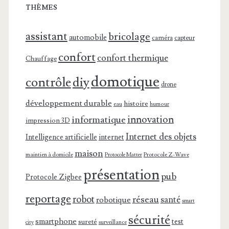
THÈMES
assistant
bricolage
automobile
caméra
capteur
confort
confort thermique
Chauffage
domotique
contrôle
diy
drone
développement durable
histoire
eau
humour
innovation
informatique
impression 3D
Internet des objets
Intelligence artificielle
internet
maison
maintien à domicile
Protocole Z-Wave
Protocole Matter
présentation
pub
Protocole Zigbee
reportage
robot
réseau
santé
robotique
smart
sécurité
smartphone
test
sureté
surveillance
city