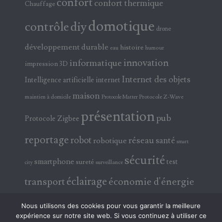
confort
confort thermique
Chauffage
domotique
contrôle
diy
drone
développement durable
histoire
eau
humour
innovation
informatique
impression 3D
Internet des objets
Intelligence artificielle
internet
maison
maintien à domicile
Protocole Z-Wave
Protocole Matter
présentation
pub
Protocole Zigbee
reportage
robot
réseau
santé
robotique
smart
sécurité
smartphone
test
sureté
surveillance
city
éclairage
transport
économie d'énergie
électricité
électronique
Nous utilisons des cookies pour vous garantir la meilleure
expérience sur notre site web. Si vous continuez à utiliser ce