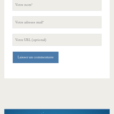
Votre
nom
Votre
adresse
mail
L'URL
de
votre
site
Barre