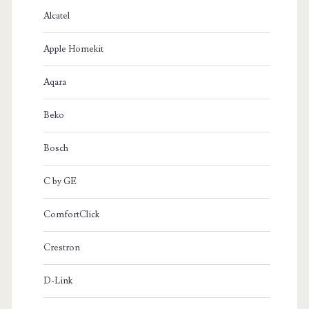
Alcatel
Apple Homekit
Aqara
Beko
Bosch
C by GE
ComfortClick
Crestron
D-Link