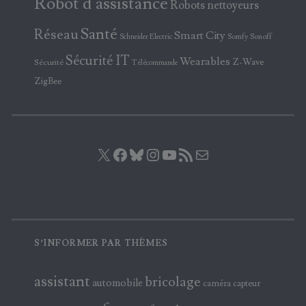
Robot d'assistance
Robots nettoyeurs
Santé
Réseau
Smart City
Somfy
Sonoff
Schneider Electric
Sécurité IT
Wearables
Z-Wave
Sécurité
Télécommande
ZigBee
X
Facebook
Bluesky
Instagram
YouTube
Flux RSS
E-mail
S’INFORMER PAR THÈMES
assistant
bricolage
automobile
caméra
capteur