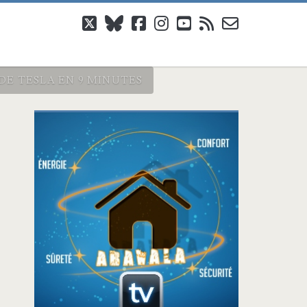
twitter
bluesky
facebook
instagram
youtube
rss
email-
form
DE TESLA EN 9 MINUTES
Barre
latérale
principale