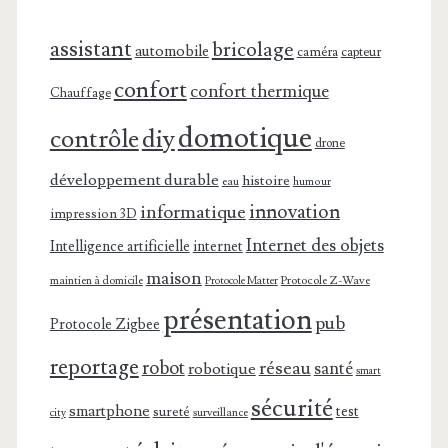
assistant
bricolage
automobile
caméra
capteur
confort
confort thermique
Chauffage
domotique
contrôle
diy
drone
développement durable
histoire
eau
humour
innovation
informatique
impression 3D
Internet des objets
Intelligence artificielle
internet
maison
maintien à domicile
Protocole Z-Wave
Protocole Matter
présentation
pub
Protocole Zigbee
reportage
robot
réseau
santé
robotique
smart
sécurité
smartphone
test
sureté
surveillance
city