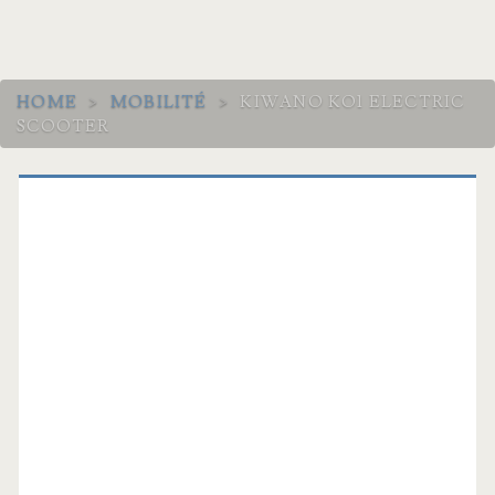
HOME
>
MOBILITÉ
>
KIWANO KO1 ELECTRIC
SCOOTER