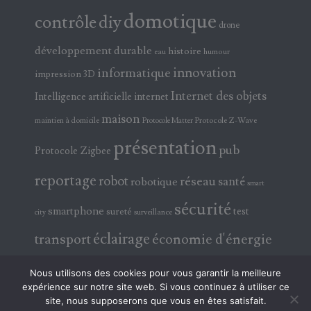
domotique
contrôle
diy
drone
développement durable
histoire
eau
humour
innovation
informatique
impression 3D
Internet des objets
Intelligence artificielle
internet
maison
maintien à domicile
Protocole Z-Wave
Protocole Matter
présentation
pub
Protocole Zigbee
reportage
robot
réseau
santé
robotique
smart
sécurité
smartphone
test
sureté
surveillance
city
éclairage
transport
économie d'énergie
électricité
électronique
Nous utilisons des cookies pour vous garantir la meilleure
expérience sur notre site web. Si vous continuez à utiliser ce
site, nous supposerons que vous en êtes satisfait.