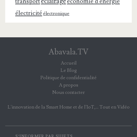
éclairage
transport
économie d'énergie
électricité
électronique
Abavala.TV
Accueil
Le Blog
Politique de confidentialité
A propos
Nous contacter
L'innovation de la Smart Home et de l'IoT,... Tout en Vidéo
S’INFORMER PAR SUJETS