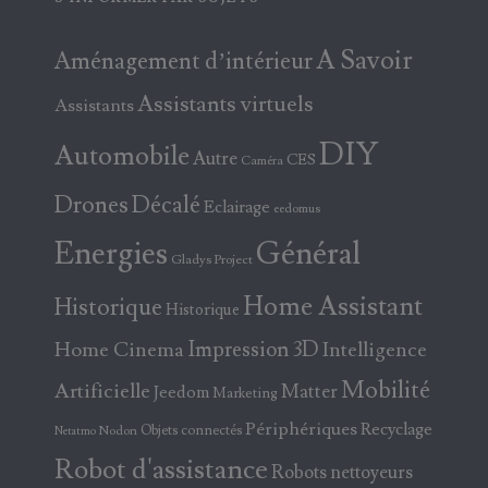
A Savoir
Aménagement d’intérieur
Assistants virtuels
Assistants
DIY
Automobile
Autre
CES
Caméra
Drones
Décalé
Eclairage
eedomus
Energies
Général
Gladys Project
Home Assistant
Historique
Historique
Home Cinema
Impression 3D
Intelligence
Mobilité
Artificielle
Matter
Jeedom
Marketing
Périphériques
Recyclage
Objets connectés
Nodon
Netatmo
Robot d'assistance
Robots nettoyeurs