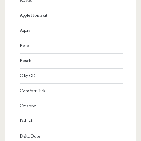
Alcatel
Apple Homekit
Aqara
Beko
Bosch
C by GE
ComfortClick
Crestron
D-Link
Delta Dore