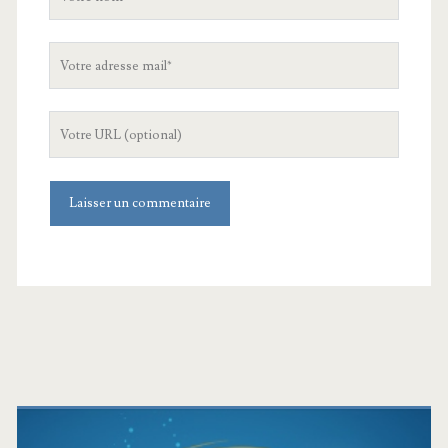
nom
Votre
adresse
mail
L'URL
de
votre
site
Barre