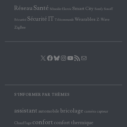
Santé
Réseau
Smart City
Somfy
Sonoff
Schneider Electric
Sécurité IT
Wearables
Z-Wave
Sécurité
Télécommande
ZigBee
X
Facebook
Bluesky
Instagram
YouTube
Flux RSS
E-mail
S’INFORMER PAR THÈMES
assistant
bricolage
automobile
caméra
capteur
confort
confort thermique
Chauffage