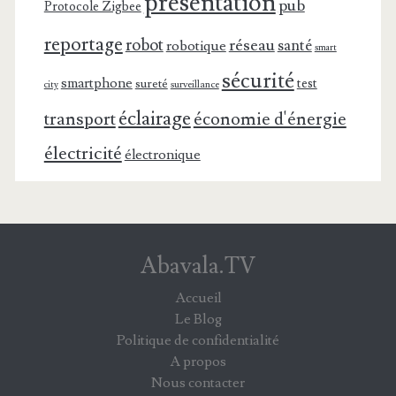
présentation
pub
Protocole Zigbee
reportage
robot
réseau
santé
robotique
smart
sécurité
smartphone
test
sureté
surveillance
city
éclairage
transport
économie d'énergie
électricité
électronique
Abavala.TV
Accueil
Le Blog
Politique de confidentialité
A propos
Nous contacter