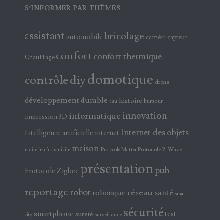
S’INFORMER PAR THÈMES
assistant
bricolage
automobile
caméra
capteur
confort
confort thermique
Chauffage
domotique
contrôle
diy
drone
développement durable
histoire
eau
humour
innovation
informatique
impression 3D
Internet des objets
Intelligence artificielle
internet
maison
maintien à domicile
Protocole Z-Wave
Protocole Matter
présentation
pub
Protocole Zigbee
reportage
robot
réseau
santé
robotique
smart
sécurité
smartphone
test
sureté
surveillance
city