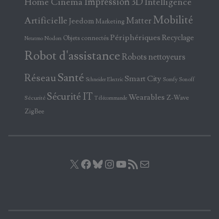
Home Cinema
Impression 3D
Intelligence
Mobilité
Artificielle
Matter
Jeedom
Marketing
Périphériques
Recyclage
Objets connectés
Nodon
Netatmo
Robot d'assistance
Robots nettoyeurs
Santé
Réseau
Smart City
Somfy
Sonoff
Schneider Electric
Sécurité IT
Wearables
Z-Wave
Sécurité
Télécommande
ZigBee
X
Facebook
Bluesky
Instagram
YouTube
Flux RSS
E-mail