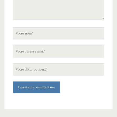
Votre
nom
Votre
adresse
mail
L'URL
de
votre
site