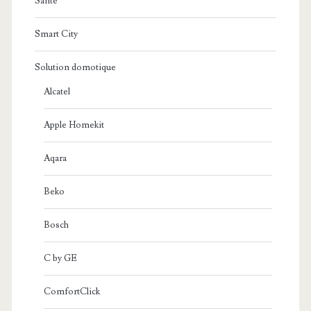
Santé
Smart City
Solution domotique
Alcatel
Apple Homekit
Aqara
Beko
Bosch
C by GE
ComfortClick