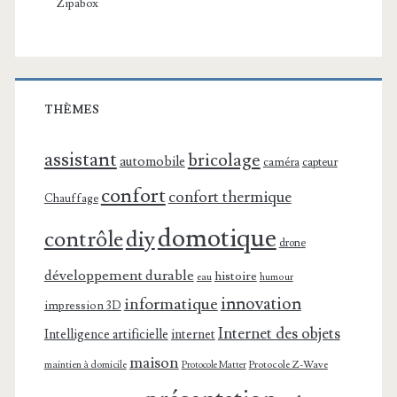
Zipabox
THÈMES
assistant
bricolage
automobile
caméra
capteur
confort
confort thermique
Chauffage
domotique
contrôle
diy
drone
développement durable
histoire
eau
humour
innovation
informatique
impression 3D
Internet des objets
Intelligence artificielle
internet
maison
maintien à domicile
Protocole Z-Wave
Protocole Matter