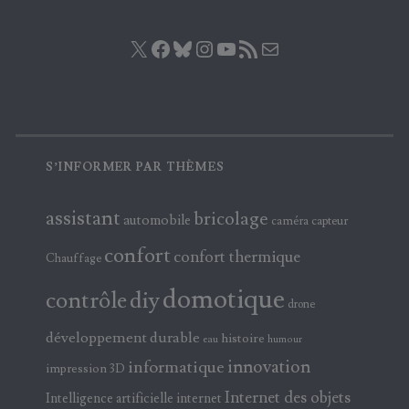
X
Facebook
Bluesky
Instagram
YouTube
Flux RSS
E-mail
S’INFORMER PAR THÈMES
assistant
bricolage
automobile
caméra
capteur
confort
confort thermique
Chauffage
domotique
contrôle
diy
drone
développement durable
histoire
eau
humour
innovation
informatique
impression 3D
Internet des objets
Intelligence artificielle
internet