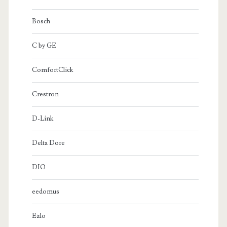
Bosch
C by GE
ComfortClick
Crestron
D-Link
Delta Dore
DIO
eedomus
Ezlo