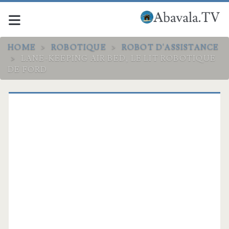
HOME
>
ROBOTIQUE
>
ROBOT D'ASSISTANCE
>
LANE-KEEPING AIR BED, LE LIT ROBOTIQUE
DE FORD