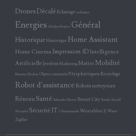
Drones
Décalé
Eclairage
eedomus
Energies
Général
Gladys Project
Home Assistant
Historique
Historique
Home Cinema
Impression 3D
Intelligence
Mobilité
Artificielle
Matter
Jeedom
Marketing
Périphériques
Recyclage
Objets connectés
Nodon
Netatmo
Robot d'assistance
Robots nettoyeurs
Santé
Réseau
Smart City
Somfy
Sonoff
Schneider Electric
Sécurité IT
Wearables
Z-Wave
Sécurité
Télécommande
ZigBee