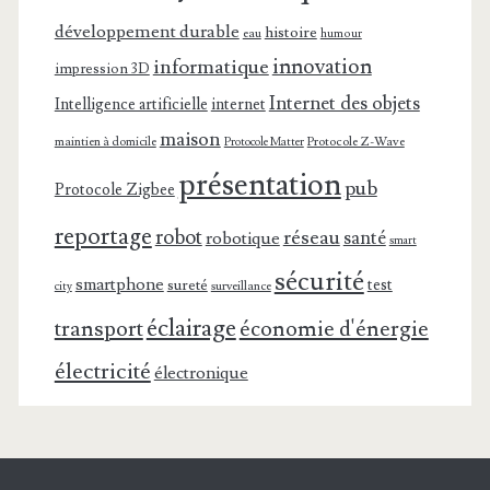
développement durable
histoire
eau
humour
innovation
informatique
impression 3D
Internet des objets
Intelligence artificielle
internet
maison
maintien à domicile
Protocole Z-Wave
Protocole Matter
présentation
pub
Protocole Zigbee
reportage
robot
réseau
santé
robotique
smart
sécurité
smartphone
test
sureté
surveillance
city
éclairage
transport
économie d'énergie
électricité
électronique