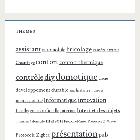
THÈMES
assistant
bricolage
automobile
caméra
capteur
confort
confort thermique
Chauffage
domotique
contrôle
diy
drone
développement durable
histoire
eau
humour
innovation
informatique
impression 3D
Internet des objets
Intelligence artificielle
internet
maison
maintien à domicile
Protocole Z-Wave
Protocole Matter
présentation
pub
Protocole Zigbee