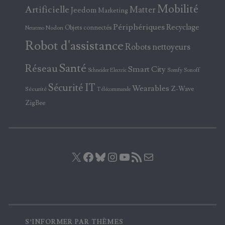
Mobilité
Artificielle
Matter
Jeedom
Marketing
Périphériques
Recyclage
Objets connectés
Nodon
Netatmo
Robot d'assistance
Robots nettoyeurs
Santé
Réseau
Smart City
Somfy
Sonoff
Schneider Electric
Sécurité IT
Wearables
Z-Wave
Sécurité
Télécommande
ZigBee
X
Facebook
Bluesky
Instagram
YouTube
Flux RSS
E-mail
S’INFORMER PAR THÈMES