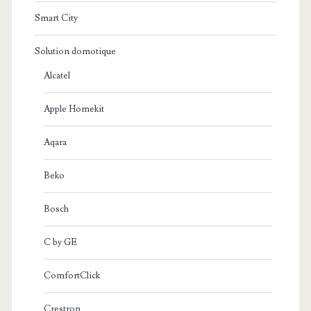
Smart City
Solution domotique
Alcatel
Apple Homekit
Aqara
Beko
Bosch
C by GE
ComfortClick
Crestron