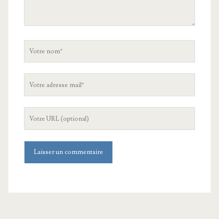
Votre
nom
Votre
adresse
mail
L'URL
de
votre
site