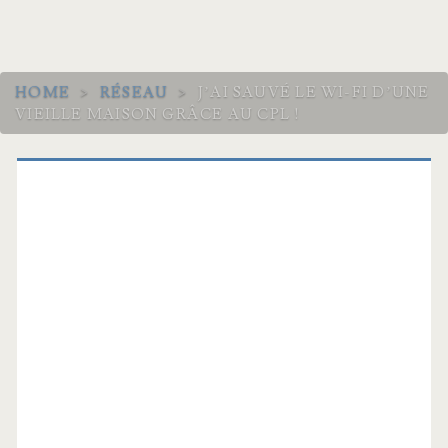
HOME
>
RÉSEAU
>
J’AI SAUVÉ LE WI-FI D’UNE
VIEILLE MAISON GRÂCE AU CPL !