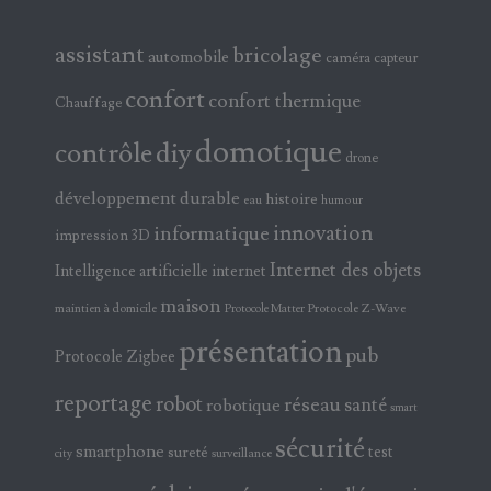
assistant
bricolage
automobile
caméra
capteur
confort
confort thermique
Chauffage
domotique
contrôle
diy
drone
développement durable
histoire
eau
humour
innovation
informatique
impression 3D
Internet des objets
Intelligence artificielle
internet
maison
maintien à domicile
Protocole Z-Wave
Protocole Matter
présentation
pub
Protocole Zigbee
reportage
robot
réseau
santé
robotique
smart
sécurité
smartphone
test
sureté
surveillance
city