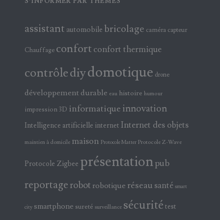
S’INFORMER PAR THÈMES
assistant
bricolage
automobile
caméra
capteur
confort
confort thermique
Chauffage
domotique
contrôle
diy
drone
développement durable
histoire
eau
humour
innovation
informatique
impression 3D
Internet des objets
Intelligence artificielle
internet
maison
maintien à domicile
Protocole Z-Wave
Protocole Matter
présentation
pub
Protocole Zigbee
reportage
robot
réseau
santé
robotique
smart
sécurité
smartphone
test
sureté
surveillance
city