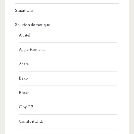
Smart City
Solution domotique
Alcatel
Apple Homekit
Aqara
Beko
Bosch
C by GE
ComfortClick