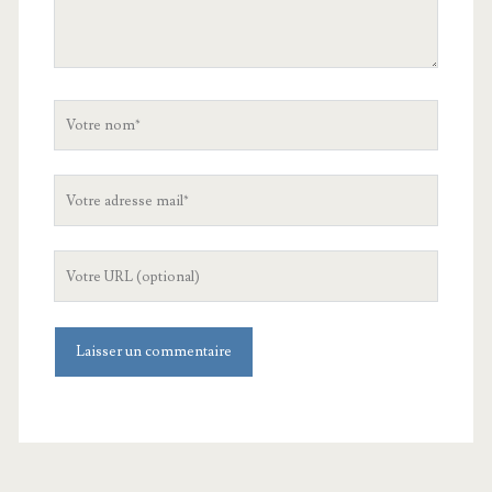
Votre
nom
Votre
adresse
mail
L'URL
de
votre
site