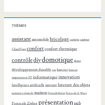
THÈMES
assistant
bricolage
automobile
caméra
capteur
confort
confort thermique
Chauffage
domotique
contrôle
diy
drone
développement durable
histoire
eau
humour
innovation
informatique
impression 3D
Internet des objets
Intelligence artificielle
internet
maison
maintien à domicile
Protocole Z-Wave
Protocole Matter
présentation
pub
Protocole Zigbee