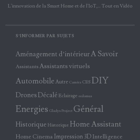
L'innovation de la Smart Home et de l'IoT,... Tout en Vidéo
S’INFORMER PAR SUJETS
A Savoir
Aménagement d’intérieur
Assistants virtuels
Assistants
DIY
Automobile
Autre
CES
Caméra
Drones
Décalé
Eclairage
eedomus
Energies
Général
Gladys Project
Home Assistant
Historique
Historique
Home Cinema
Impression 3D
Intelligence