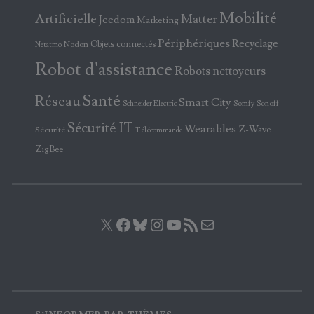
Mobilité
Artificielle
Matter
Jeedom
Marketing
Périphériques
Recyclage
Objets connectés
Nodon
Netatmo
Robot d'assistance
Robots nettoyeurs
Santé
Réseau
Smart City
Somfy
Sonoff
Schneider Electric
Sécurité IT
Wearables
Z-Wave
Sécurité
Télécommande
ZigBee
X
Facebook
Bluesky
Instagram
YouTube
Flux RSS
E-mail