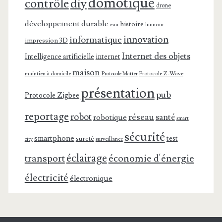
domotique
contrôle
diy
drone
développement durable
histoire
eau
humour
innovation
informatique
impression 3D
Internet des objets
Intelligence artificielle
internet
maison
maintien à domicile
Protocole Z-Wave
Protocole Matter
présentation
pub
Protocole Zigbee
reportage
robot
réseau
santé
robotique
smart
sécurité
smartphone
test
sureté
surveillance
city
éclairage
transport
économie d'énergie
électricité
électronique