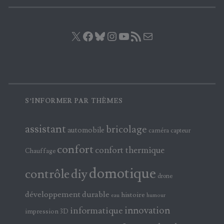
X
Facebook
Bluesky
Instagram
YouTube
Flux RSS
E-mail
S’INFORMER PAR THÈMES
assistant
bricolage
automobile
caméra
capteur
confort
confort thermique
Chauffage
domotique
contrôle
diy
drone
développement durable
histoire
eau
humour
innovation
informatique
impression 3D