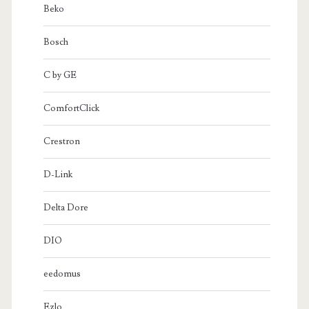
Beko
Bosch
C by GE
ComfortClick
Crestron
D-Link
Delta Dore
DIO
eedomus
Ezlo