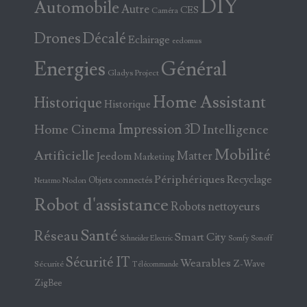
DIY
Automobile
Autre
CES
Caméra
Drones
Décalé
Eclairage
eedomus
Energies
Général
Gladys Project
Home Assistant
Historique
Historique
Home Cinema
Impression 3D
Intelligence
Mobilité
Artificielle
Matter
Jeedom
Marketing
Périphériques
Recyclage
Objets connectés
Nodon
Netatmo
Robot d'assistance
Robots nettoyeurs
Santé
Réseau
Smart City
Somfy
Sonoff
Schneider Electric
Sécurité IT
Wearables
Z-Wave
Sécurité
Télécommande
ZigBee