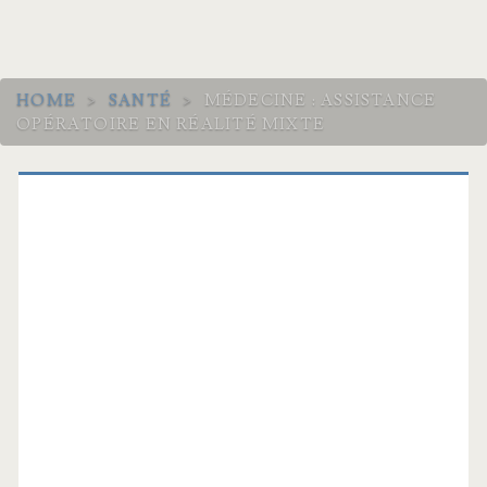
HOME
>
SANTÉ
>
MÉDECINE : ASSISTANCE
OPÉRATOIRE EN RÉALITÉ MIXTE