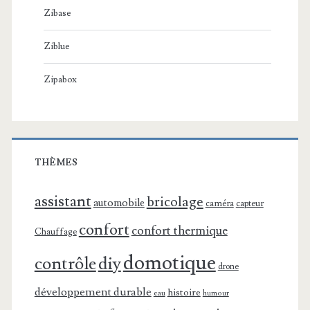
Zibase
Ziblue
Zipabox
THÈMES
assistant
bricolage
automobile
caméra
capteur
confort
confort thermique
Chauffage
domotique
contrôle
diy
drone
développement durable
histoire
eau
humour