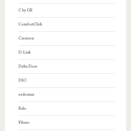
C by GE
ComfortClick
Crestron
D-Link
Delta Dore
DIO
eedomus
Ezlo
Fibaro