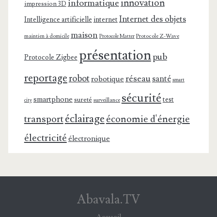
innovation
informatique
impression 3D
Internet des objets
Intelligence artificielle
internet
maison
maintien à domicile
Protocole Z-Wave
Protocole Matter
présentation
pub
Protocole Zigbee
reportage
robot
réseau
santé
robotique
smart
sécurité
smartphone
test
sureté
surveillance
city
éclairage
transport
économie d'énergie
électricité
électronique
Abavala.TV