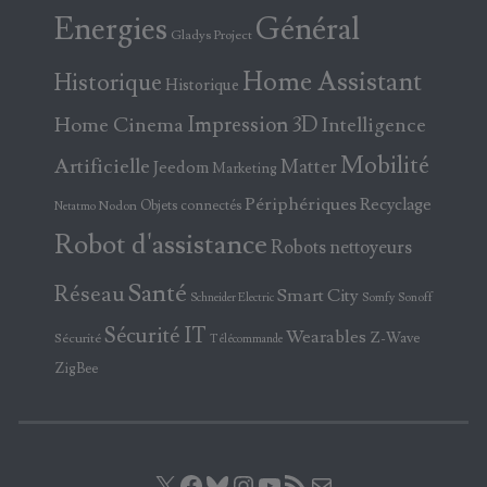
Energies
Général
Gladys Project
Home Assistant
Historique
Historique
Home Cinema
Impression 3D
Intelligence
Mobilité
Artificielle
Matter
Jeedom
Marketing
Périphériques
Recyclage
Objets connectés
Nodon
Netatmo
Robot d'assistance
Robots nettoyeurs
Santé
Réseau
Smart City
Somfy
Sonoff
Schneider Electric
Sécurité IT
Wearables
Z-Wave
Sécurité
Télécommande
ZigBee
X
Facebook
Bluesky
Instagram
YouTube
Flux RSS
E-mail