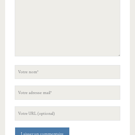
commentaire
Votre
nom
Votre
adresse
mail
L'URL
de
votre
site