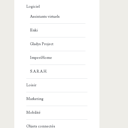
Logiciel
Assistants virtuels
Enki
Gladys Project
ImperiHome
S.A.R.A.H.
Loisir
Marketing
Mobilité
Objets connectés