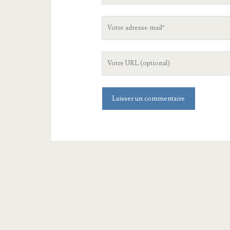
Votre
adresse
mail
L'URL
de
votre
site