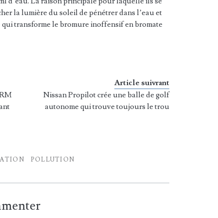
l d’eau. La raison principale pour laquelle ils se
her la lumière du soleil de pénétrer dans l’eau et
 qui transforme le bromure inoffensif en bromate
Article suivrant
FORM
Nissan Propilot crée une balle de golf
ant
autonome qui trouve toujours le trou
ATION
POLLUTION
ommenter