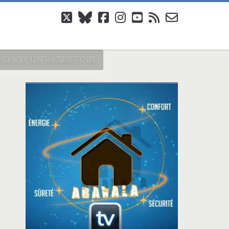
twitter
bluesky
facebook
instagram
youtube
rss
email-
form
S DANS UN RÉSERVOIR
Barre
latérale
principale