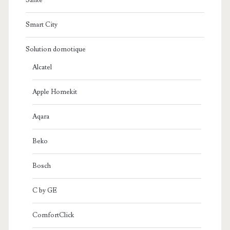
Santé
Smart City
Solution domotique
Alcatel
Apple Homekit
Aqara
Beko
Bosch
C by GE
ComfortClick