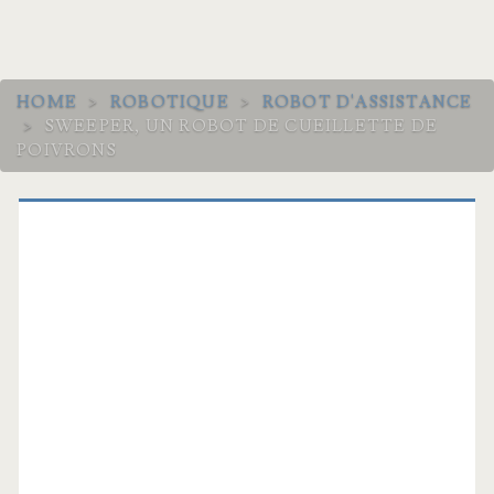
HOME
>
ROBOTIQUE
>
ROBOT D'ASSISTANCE
>
SWEEPER, UN ROBOT DE CUEILLETTE DE
POIVRONS