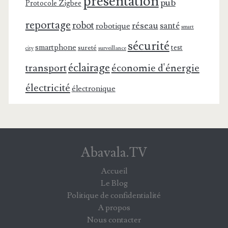
présentation
pub
Protocole Zigbee
reportage
robot
réseau
santé
robotique
smart
sécurité
smartphone
test
sureté
surveillance
city
éclairage
transport
économie d'énergie
électricité
électronique
Abavala.TV
Accueil
Le Blog
Politique de confidentialité
A propos
Nous contacter