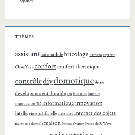
Zipabox
THÈMES
assistant
bricolage
automobile
caméra
capteur
confort
confort thermique
Chauffage
domotique
contrôle
diy
drone
développement durable
histoire
eau
humour
innovation
informatique
impression 3D
Internet des objets
Intelligence artificielle
internet
maison
maintien à domicile
Protocole Z-Wave
Protocole Matter