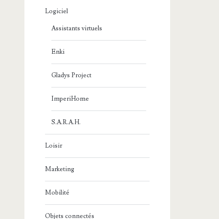
Logiciel
Assistants virtuels
Enki
Gladys Project
ImperiHome
S.A.R.A.H.
Loisir
Marketing
Mobilité
Objets connectés