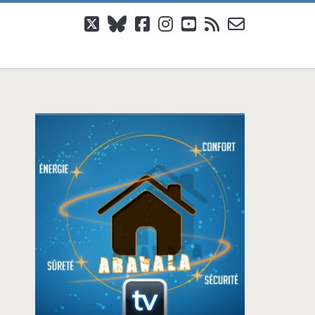
twitter
bluesky
facebook
instagram
youtube
rss
email-
form
Barre
latérale
principale