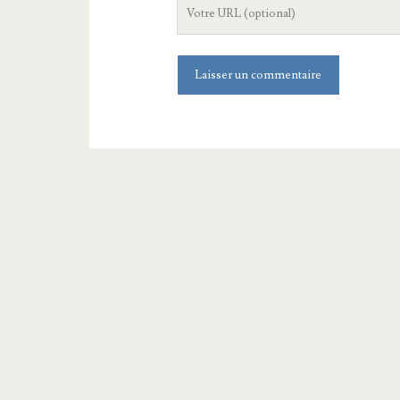
L'URL
de
votre
site