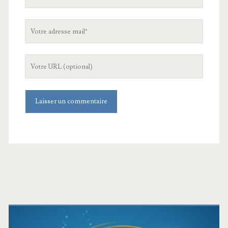
nom
Votre
adresse
mail
L'URL
de
votre
site
Barre