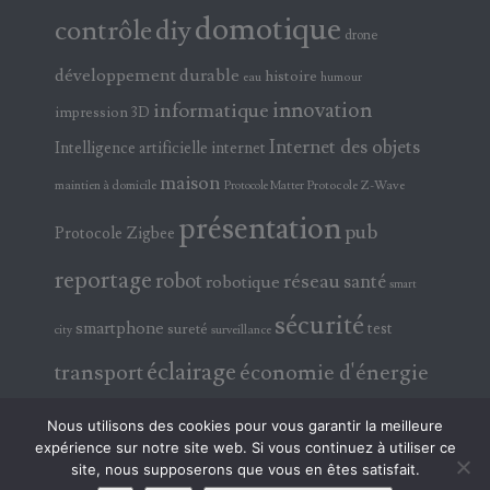
domotique
contrôle
diy
drone
développement durable
histoire
eau
humour
innovation
informatique
impression 3D
Internet des objets
Intelligence artificielle
internet
maison
maintien à domicile
Protocole Z-Wave
Protocole Matter
présentation
pub
Protocole Zigbee
reportage
robot
réseau
santé
robotique
smart
sécurité
smartphone
test
sureté
surveillance
city
éclairage
transport
économie d'énergie
électricité
électronique
Nous utilisons des cookies pour vous garantir la meilleure
expérience sur notre site web. Si vous continuez à utiliser ce
site, nous supposerons que vous en êtes satisfait.