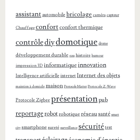
assistant
bricolage
automobile
caméra
capteur
confort
confort thermique
Chauffage
domotique
contrôle
diy
drone
développement durable
histoire
eau
humour
innovation
informatique
impression 3D
Internet des objets
Intelligence artificielle
internet
maison
maintien à domicile
Protocole Z-Wave
Protocole Matter
présentation
pub
Protocole Zigbee
reportage
robot
réseau
santé
robotique
smart
sécurité
smartphone
test
sureté
surveillance
city
éclairage