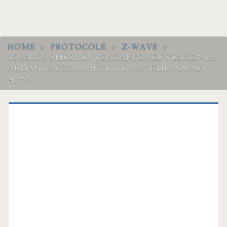
HOME
>
PROTOCOLE
>
Z-WAVE
>
TRANSFORMER LES TENDANCES EN VENTES: LA
DEMANDE CROISSANTE DE SYSTÈMES SMART
HOME DIY