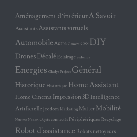
A Savoir
Aménagement d’intérieur
Assistants virtuels
Assistants
DIY
Automobile
Autre
CES
Caméra
Drones
Décalé
Eclairage
eedomus
Energies
Général
Gladys Project
Home Assistant
Historique
Historique
Home Cinema
Impression 3D
Intelligence
Mobilité
Artificielle
Matter
Jeedom
Marketing
Périphériques
Recyclage
Objets connectés
Nodon
Netatmo
Robot d'assistance
Robots nettoyeurs