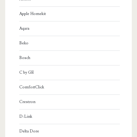
Apple Homekit
Aqara
Beko
Bosch
C by GE
ComfortClick
Crestron
D-Link
Delta Dore