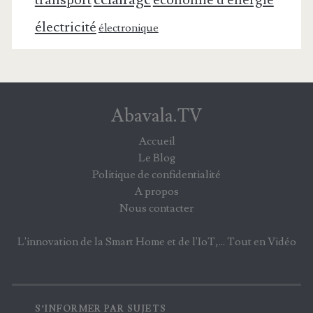
transport
économie d'énergie
électricité
électronique
Abavala.TV
Accueil
Le Blog
Politique de confidentialité
A propos
Nous contacter
L'innovation de la Smart Home et de l'IoT,... Tout en Vidéo
S’INFORMER PAR SUJETS