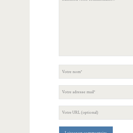
commentaire
Votre
nom
Votre
adresse
mail
L'URL
de
votre
site