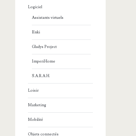
Logiciel
Assistants virtuels
Enki
Gladys Project
ImperiHome
S.A.R.A.H.
Loisir
Marketing
Mobilité
Objets connectés