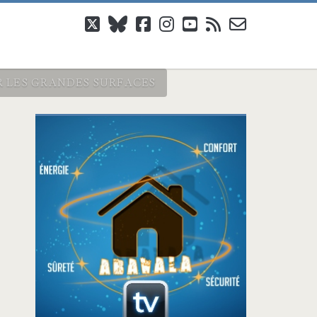
twitter
bluesky
facebook
instagram
youtube
rss
email-
form
 LES GRANDES SURFACES
Barre
latérale
principale