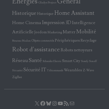
Energies
Général
Gladys Project
Home Assistant
Historique
Historique
Home Cinema
Impression 3D
Intelligence
Mobilité
Artificielle
Matter
Jeedom
Marketing
Périphériques
Recyclage
Objets connectés
Nodon
Netatmo
Robot d'assistance
Robots nettoyeurs
Santé
Réseau
Smart City
Somfy
Sonoff
Schneider Electric
Sécurité IT
Wearables
Z-Wave
Sécurité
Télécommande
ZigBee
X
Facebook
Bluesky
Instagram
YouTube
Flux RSS
E-mail