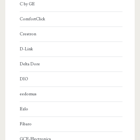
C by GE
ComfortClick
Crestron
D-Link
Delta Dore
DIO
eedomus
Ezlo
Fibaro
GCE-Electronics