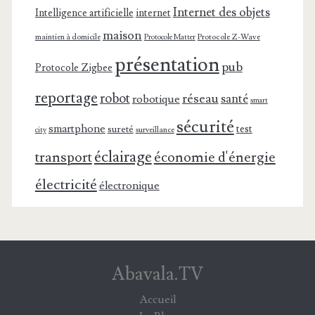
Internet des objets
Intelligence artificielle
internet
maison
maintien à domicile
Protocole Z-Wave
Protocole Matter
présentation
pub
Protocole Zigbee
reportage
robot
réseau
santé
robotique
smart
sécurité
smartphone
test
sureté
surveillance
city
éclairage
transport
économie d'énergie
électricité
électronique
Abavala.TV
Accueil