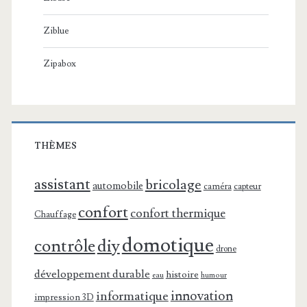
Ziblue
Zipabox
THÈMES
assistant
bricolage
automobile
caméra
capteur
confort
confort thermique
Chauffage
domotique
contrôle
diy
drone
développement durable
histoire
eau
humour
innovation
informatique
impression 3D