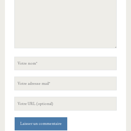
Votre
nom
Votre
adresse
mail
L'URL
de
votre
site