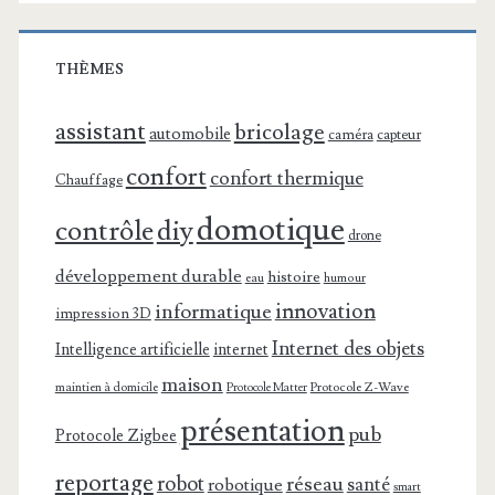
THÈMES
assistant
bricolage
automobile
caméra
capteur
confort
confort thermique
Chauffage
domotique
contrôle
diy
drone
développement durable
histoire
eau
humour
innovation
informatique
impression 3D
Internet des objets
Intelligence artificielle
internet
maison
maintien à domicile
Protocole Z-Wave
Protocole Matter
présentation
pub
Protocole Zigbee
reportage
robot
réseau
santé
robotique
smart