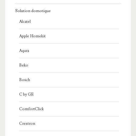
Solution domotique
Alcatel
Apple Homekit
Aqara
Beko
Bosch
C by GE
ComfortClick
Crestron