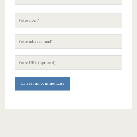
Votre
nom
Votre
adresse
mail
L'URL
de
votre
site