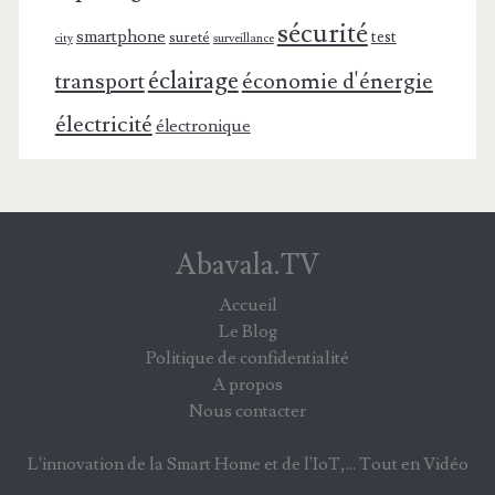
sécurité
smartphone
test
sureté
surveillance
city
éclairage
transport
économie d'énergie
électricité
électronique
Abavala.TV
Accueil
Le Blog
Politique de confidentialité
A propos
Nous contacter
L'innovation de la Smart Home et de l'IoT,... Tout en Vidéo