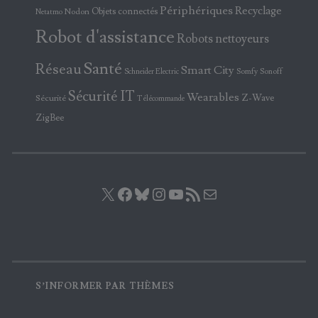
Périphériques
Recyclage
Objets connectés
Nodon
Netatmo
Robot d'assistance
Robots nettoyeurs
Santé
Réseau
Smart City
Somfy
Sonoff
Schneider Electric
Sécurité IT
Wearables
Z-Wave
Sécurité
Télécommande
ZigBee
X
Facebook
Bluesky
Instagram
YouTube
Flux RSS
E-mail
S’INFORMER PAR THÈMES