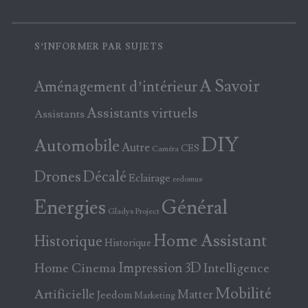
S’INFORMER PAR SUJETS
A Savoir
Aménagement d’intérieur
Assistants virtuels
Assistants
DIY
Automobile
Autre
CES
Caméra
Drones
Décalé
Eclairage
eedomus
Energies
Général
Gladys Project
Home Assistant
Historique
Historique
Home Cinema
Impression 3D
Intelligence
Mobilité
Artificielle
Matter
Jeedom
Marketing