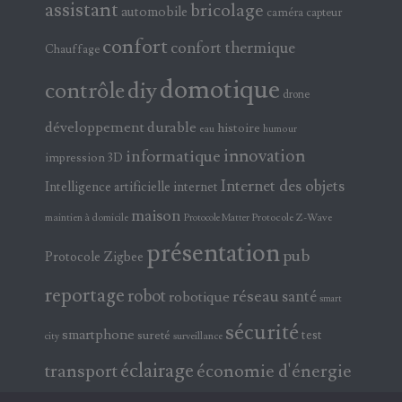
assistant
bricolage
automobile
caméra
capteur
confort
confort thermique
Chauffage
domotique
contrôle
diy
drone
développement durable
histoire
eau
humour
innovation
informatique
impression 3D
Internet des objets
Intelligence artificielle
internet
maison
maintien à domicile
Protocole Z-Wave
Protocole Matter
présentation
pub
Protocole Zigbee
reportage
robot
réseau
santé
robotique
smart
sécurité
smartphone
test
sureté
surveillance
city
éclairage
transport
économie d'énergie