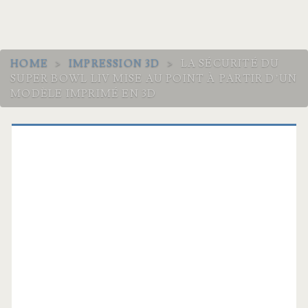
HOME
>
IMPRESSION 3D
>
LA SÉCURITÉ DU
SUPER BOWL LIV MISE AU POINT À PARTIR D’UN
MODÈLE IMPRIMÉ EN 3D