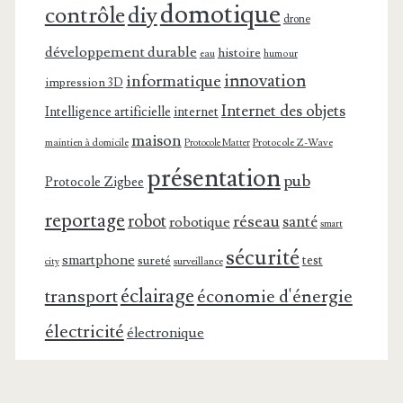
domotique
contrôle
diy
drone
développement durable
histoire
eau
humour
innovation
informatique
impression 3D
Internet des objets
Intelligence artificielle
internet
maison
maintien à domicile
Protocole Z-Wave
Protocole Matter
présentation
pub
Protocole Zigbee
reportage
robot
réseau
santé
robotique
smart
sécurité
smartphone
test
sureté
surveillance
city
éclairage
transport
économie d'énergie
électricité
électronique