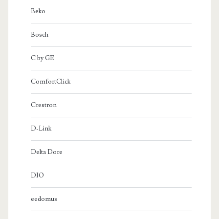
Beko
Bosch
C by GE
ComfortClick
Crestron
D-Link
Delta Dore
DIO
eedomus