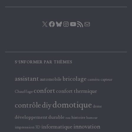
X
Facebook
Bluesky
Instagram
YouTube
Flux RSS
E-mail
S’INFORMER PAR THÈMES
assistant
bricolage
automobile
caméra
capteur
confort
confort thermique
Chauffage
domotique
contrôle
diy
drone
développement durable
histoire
eau
humour
innovation
informatique
impression 3D