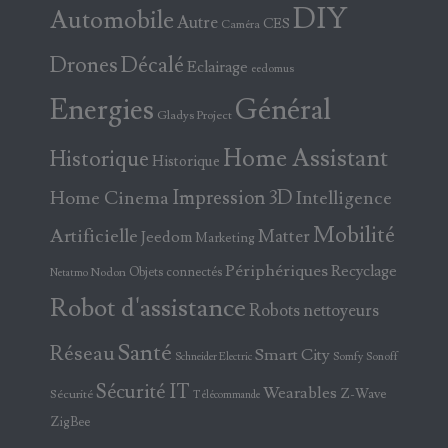
DIY
Automobile
Autre
CES
Caméra
Drones
Décalé
Eclairage
eedomus
Energies
Général
Gladys Project
Home Assistant
Historique
Historique
Home Cinema
Impression 3D
Intelligence
Mobilité
Artificielle
Matter
Jeedom
Marketing
Périphériques
Recyclage
Objets connectés
Nodon
Netatmo
Robot d'assistance
Robots nettoyeurs
Santé
Réseau
Smart City
Somfy
Sonoff
Schneider Electric
Sécurité IT
Wearables
Z-Wave
Sécurité
Télécommande
ZigBee