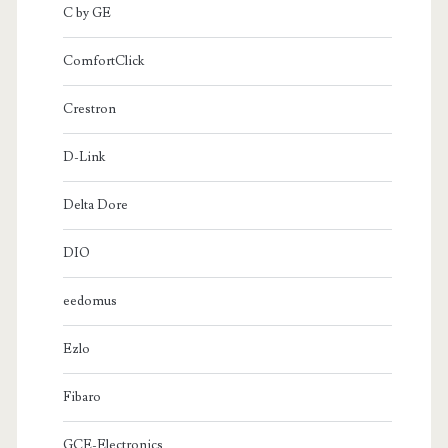
C by GE
ComfortClick
Crestron
D-Link
Delta Dore
DIO
eedomus
Ezlo
Fibaro
GCE-Electronics