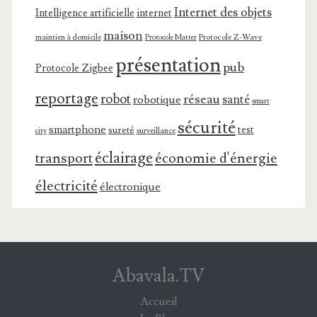
Internet des objets
Intelligence artificielle
internet
maison
maintien à domicile
Protocole Z-Wave
Protocole Matter
présentation
pub
Protocole Zigbee
reportage
robot
réseau
santé
robotique
smart
sécurité
smartphone
test
sureté
surveillance
city
éclairage
transport
économie d'énergie
électricité
électronique
Abavala.TV
Accueil