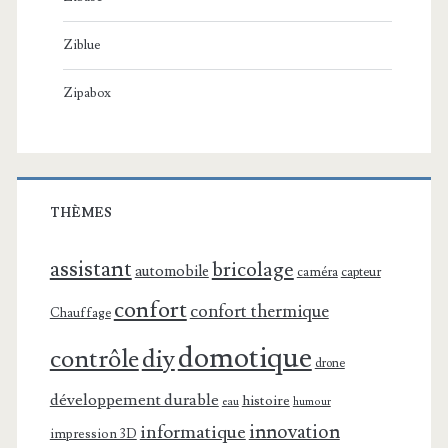
Ziblue
Zipabox
THÈMES
assistant
bricolage
automobile
caméra
capteur
confort
confort thermique
Chauffage
domotique
contrôle
diy
drone
développement durable
histoire
eau
humour
innovation
informatique
impression 3D