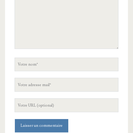
Votre
nom
Votre
adresse
mail
L'URL
de
votre
site