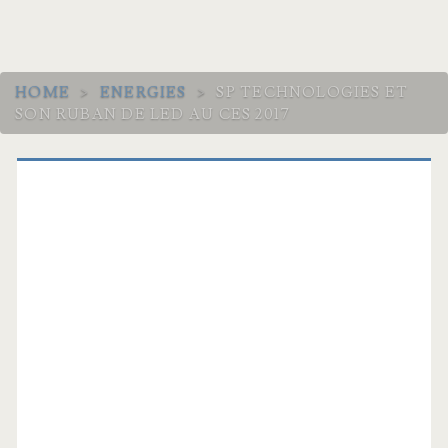
HOME
>
ENERGIES
>
SP TECHNOLOGIES ET
SON RUBAN DE LED AU CES 2017