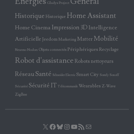
Energies
Général
Gladys Project
Home Assistant
Historique
Historique
Home Cinema
Impression 3D
Intelligence
Mobilité
Artificielle
Matter
Jeedom
Marketing
Périphériques
Recyclage
Objets connectés
Nodon
Netatmo
Robot d'assistance
Robots nettoyeurs
Santé
Réseau
Smart City
Somfy
Sonoff
Schneider Electric
Sécurité IT
Wearables
Z-Wave
Sécurité
Télécommande
ZigBee
X
Facebook
Bluesky
Instagram
YouTube
Flux RSS
E-mail