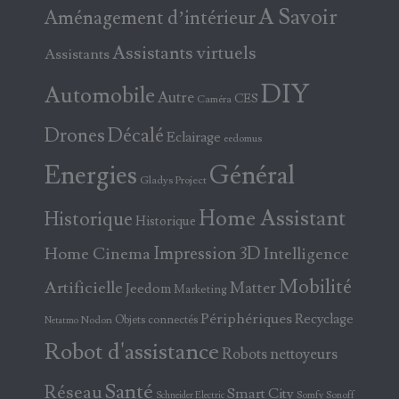
A Savoir
Aménagement d’intérieur
Assistants virtuels
Assistants
DIY
Automobile
Autre
CES
Caméra
Drones
Décalé
Eclairage
eedomus
Energies
Général
Gladys Project
Home Assistant
Historique
Historique
Home Cinema
Impression 3D
Intelligence
Mobilité
Artificielle
Matter
Jeedom
Marketing
Périphériques
Recyclage
Objets connectés
Nodon
Netatmo
Robot d'assistance
Robots nettoyeurs
Santé
Réseau
Smart City
Somfy
Sonoff
Schneider Electric