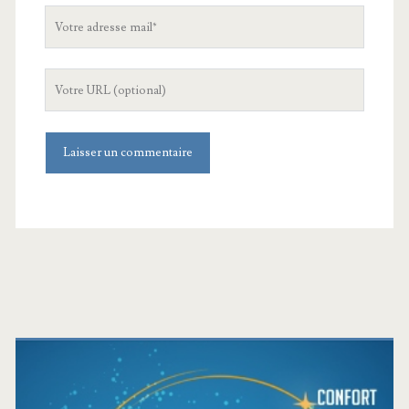
Votre
adresse
mail
L'URL
de
votre
site
Barre
latérale