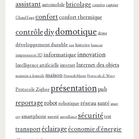
assistant
bricolage
automobile
caméra
capteur
confort
confort thermique
Chauffage
domotique
contrôle
diy
drone
développement durable
histoire
eau
humour
innovation
informatique
impression 3D
Internet des objets
Intelligence artificielle
internet
maison
maintien à domicile
Protocole Z-Wave
Protocole Matter
présentation
pub
Protocole Zigbee
reportage
robot
réseau
santé
robotique
smart
sécurité
smartphone
test
sureté
surveillance
city
éclairage
transport
économie d'énergie