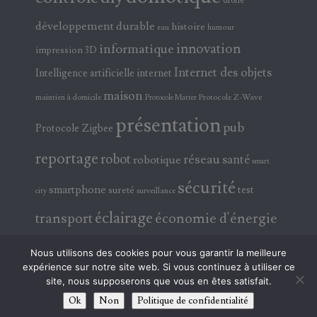
développement durable
histoire
eau
humour
innovation
informatique
impression 3D
Internet des objets
Intelligence artificielle
internet
maison
maintien à domicile
Protocole Z-Wave
Protocole Matter
présentation
pub
Protocole Zigbee
reportage
robot
réseau
santé
robotique
smart
sécurité
smartphone
test
sureté
surveillance
city
éclairage
transport
économie d'énergie
électricité
électronique
Nous utilisons des cookies pour vous garantir la meilleure
expérience sur notre site web. Si vous continuez à utiliser ce
site, nous supposerons que vous en êtes satisfait.
Ok
Non
Politique de confidentialité
© 2026 ABAVALATV !!! TOUS DROITS RÉSERVÉS