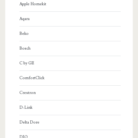
Apple Homekit
Aqara
Beko
Bosch
C by GE
ComfortClick
Crestron
D-Link
Delta Dore
DIO