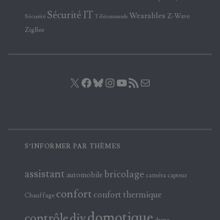
Sécurité IT
Wearables
Z-Wave
Sécurité
Télécommande
ZigBee
X
Facebook
Bluesky
Instagram
YouTube
Flux RSS
E-mail
S’INFORMER PAR THÈMES
assistant
bricolage
automobile
caméra
capteur
confort
confort thermique
Chauffage
domotique
contrôle
diy
drone