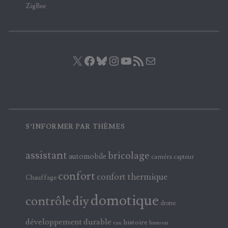
ZigBee
X
Facebook
Bluesky
Instagram
YouTube
Flux RSS
E-mail
S’INFORMER PAR THÈMES
assistant
bricolage
automobile
caméra
capteur
confort
confort thermique
Chauffage
domotique
contrôle
diy
drone
développement durable
histoire
eau
humour