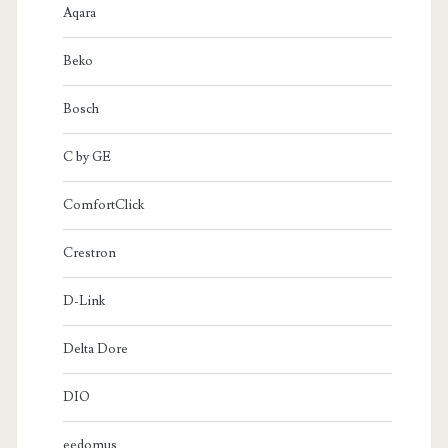
Aqara
Beko
Bosch
C by GE
ComfortClick
Crestron
D-Link
Delta Dore
DIO
eedomus