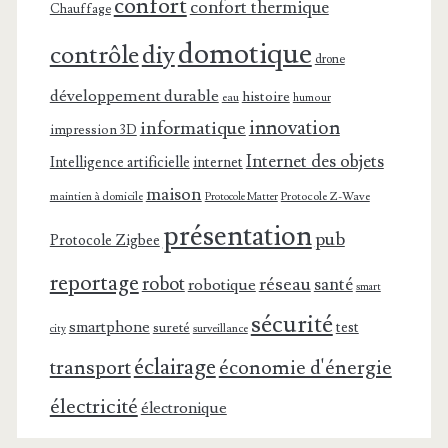
confort
confort thermique
Chauffage
domotique
contrôle
diy
drone
développement durable
histoire
eau
humour
innovation
informatique
impression 3D
Internet des objets
Intelligence artificielle
internet
maison
maintien à domicile
Protocole Z-Wave
Protocole Matter
présentation
pub
Protocole Zigbee
reportage
robot
réseau
santé
robotique
smart
sécurité
smartphone
test
sureté
surveillance
city
éclairage
transport
économie d'énergie
électricité
électronique