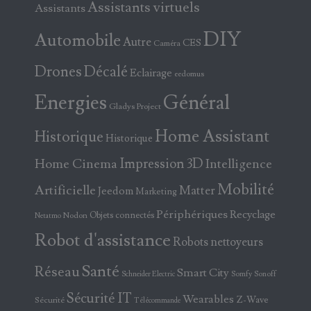
Assistants virtuels
Assistants
DIY
Automobile
Autre
CES
Caméra
Drones
Décalé
Eclairage
eedomus
Energies
Général
Gladys Project
Home Assistant
Historique
Historique
Home Cinema
Impression 3D
Intelligence
Mobilité
Artificielle
Matter
Jeedom
Marketing
Périphériques
Recyclage
Objets connectés
Nodon
Netatmo
Robot d'assistance
Robots nettoyeurs
Santé
Réseau
Smart City
Somfy
Sonoff
Schneider Electric
Sécurité IT
Wearables
Z-Wave
Sécurité
Télécommande