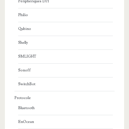
Périphériques DIY
Philio
Qubino
Shelly
SMLIGHT
Sonoff
SwitchBot
Protocole
Bluetooth
EnOcean