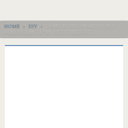
HOME
>
DIY
>
DÉMO D’UNE SMART HOME
BÉNÉFICIANT D’UN PETIT BUDGET