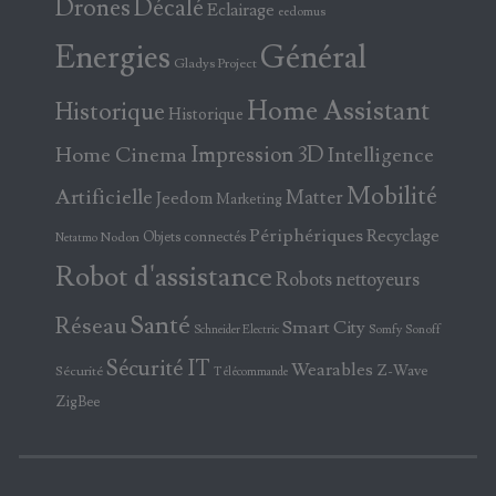
Drones
Décalé
Eclairage
eedomus
Energies
Général
Gladys Project
Home Assistant
Historique
Historique
Home Cinema
Impression 3D
Intelligence
Mobilité
Artificielle
Matter
Jeedom
Marketing
Périphériques
Recyclage
Objets connectés
Nodon
Netatmo
Robot d'assistance
Robots nettoyeurs
Santé
Réseau
Smart City
Somfy
Sonoff
Schneider Electric
Sécurité IT
Wearables
Z-Wave
Sécurité
Télécommande
ZigBee