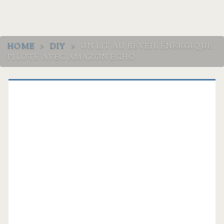
HOME
>
DIY
>
UN LIT AU RÉVEIL ÉNERGIQUE
PILOTÉ AVEC AMAZON ECHO