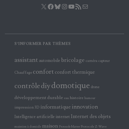
X
Facebook
Bluesky
Instagram
YouTube
Flux RSS
E-mail
S’INFORMER PAR THÈMES
assistant
bricolage
automobile
caméra
capteur
confort
confort thermique
Chauffage
domotique
contrôle
diy
drone
développement durable
histoire
eau
humour
innovation
informatique
impression 3D
Internet des objets
Intelligence artificielle
internet
maison
maintien à domicile
Protocole Z-Wave
Protocole Matter