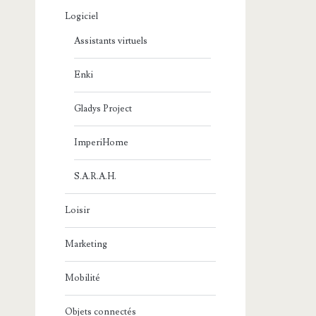
Logiciel
Assistants virtuels
Enki
Gladys Project
ImperiHome
S.A.R.A.H.
Loisir
Marketing
Mobilité
Objets connectés