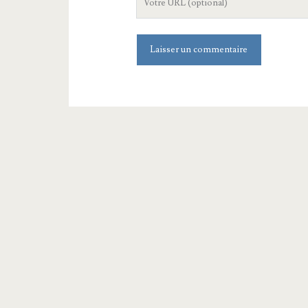
de
votre
site