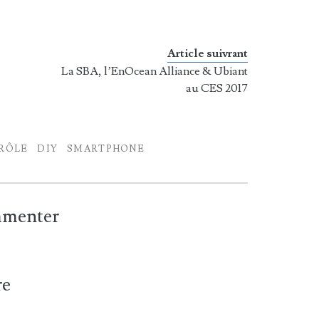
Article suivrant
La SBA, l’EnOcean Alliance & Ubiant
au CES 2017
RÔLE
DIY
SMARTPHONE
ommenter
re