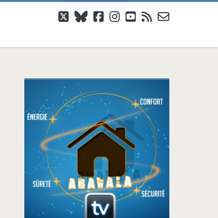
twitter
bluesky
facebook
instagram
youtube
rss
email-
form
Barre
latérale
principale