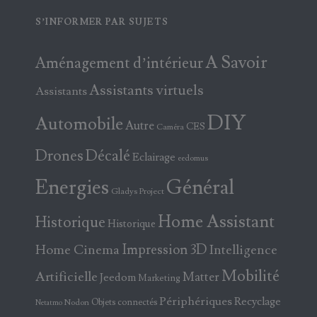
S’INFORMER PAR SUJETS
A Savoir
Aménagement d’intérieur
Assistants virtuels
Assistants
DIY
Automobile
Autre
CES
Caméra
Drones
Décalé
Eclairage
eedomus
Energies
Général
Gladys Project
Home Assistant
Historique
Historique
Home Cinema
Impression 3D
Intelligence
Mobilité
Artificielle
Matter
Jeedom
Marketing
Périphériques
Recyclage
Objets connectés
Nodon
Netatmo