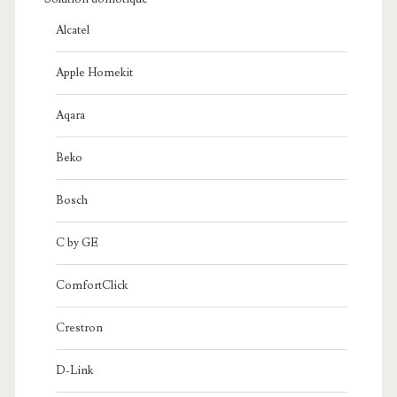
Alcatel
Apple Homekit
Aqara
Beko
Bosch
C by GE
ComfortClick
Crestron
D-Link