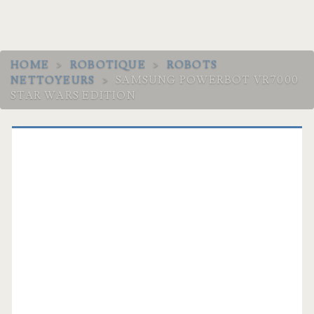
HOME
>
ROBOTIQUE
>
ROBOTS
NETTOYEURS
>
SAMSUNG POWERBOT VR7000
STAR WARS EDITION