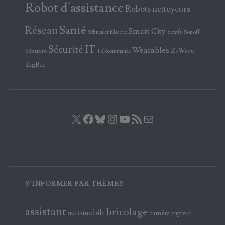
Robot d'assistance
Robots nettoyeurs
Santé
Réseau
Smart City
Somfy
Sonoff
Schneider Electric
Sécurité IT
Wearables
Z-Wave
Sécurité
Télécommande
ZigBee
X
Facebook
Bluesky
Instagram
YouTube
Flux RSS
E-mail
S’INFORMER PAR THÈMES
assistant
bricolage
automobile
caméra
capteur