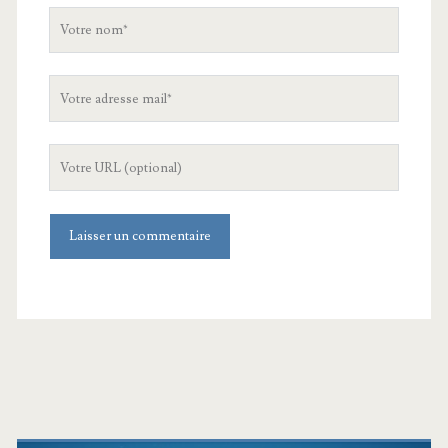
Votre
nom
Votre
adresse
mail
L'URL
de
votre
site
Barre