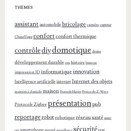
THÈMES
assistant
bricolage
automobile
caméra
capteur
confort
confort thermique
Chauffage
domotique
contrôle
diy
drone
développement durable
histoire
eau
humour
innovation
informatique
impression 3D
Internet des objets
Intelligence artificielle
internet
maison
maintien à domicile
Protocole Z-Wave
Protocole Matter
présentation
pub
Protocole Zigbee
reportage
robot
réseau
santé
robotique
smart
sécurité
smartphone
test
sureté
surveillance
city