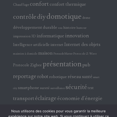
confort
confort thermique
Chauffage
domotique
contrôle
diy
drone
développement durable
histoire
eau
humour
innovation
informatique
impression 3D
Internet des objets
Intelligence artificielle
internet
maison
maintien à domicile
Protocole Z-Wave
Protocole Matter
présentation
pub
Protocole Zigbee
reportage
robot
réseau
santé
robotique
smart
sécurité
smartphone
test
sureté
surveillance
city
éclairage
transport
économie d'énergie
électricité
électronique
Nous utilisons des cookies pour vous garantir la meilleure
expérience sur notre site web. Si vous continuez à utiliser ce