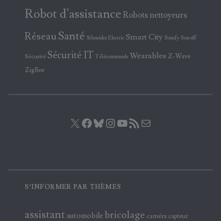
Robot d'assistance
Robots nettoyeurs
Santé
Réseau
Smart City
Somfy
Sonoff
Schneider Electric
Sécurité IT
Wearables
Z-Wave
Sécurité
Télécommande
ZigBee
X
Facebook
Bluesky
Instagram
YouTube
Flux RSS
E-mail
S’INFORMER PAR THÈMES
assistant
bricolage
automobile
caméra
capteur