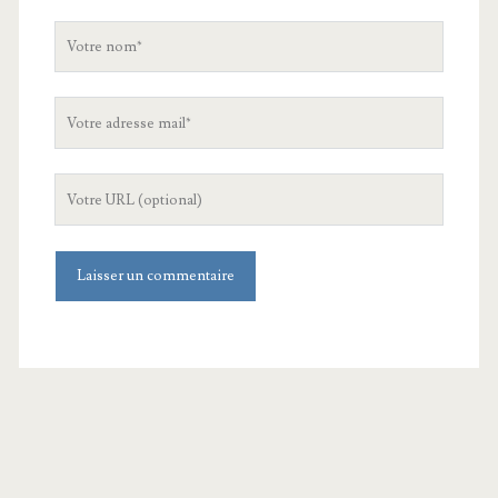
Votre
nom
Votre
adresse
mail
L'URL
de
votre
site