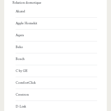
Solution domotique
Alcatel
Apple Homekit
Aqara
Beko
Bosch
C by GE
ComfortClick
Crestron
D-Link