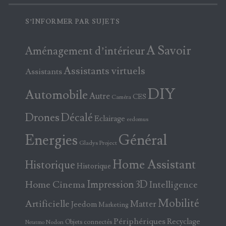
S’INFORMER PAR SUJETS
A Savoir
Aménagement d’intérieur
Assistants virtuels
Assistants
DIY
Automobile
Autre
CES
Caméra
Drones
Décalé
Eclairage
eedomus
Energies
Général
Gladys Project
Home Assistant
Historique
Historique
Home Cinema
Impression 3D
Intelligence
Mobilité
Artificielle
Matter
Jeedom
Marketing
Périphériques
Recyclage
Objets connectés
Nodon
Netatmo