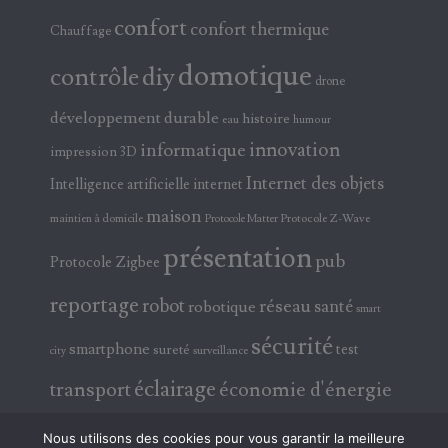
confort
confort thermique
Chauffage
domotique
contrôle
diy
drone
développement durable
histoire
eau
humour
innovation
informatique
impression 3D
Internet des objets
Intelligence artificielle
internet
maison
maintien à domicile
Protocole Z-Wave
Protocole Matter
présentation
pub
Protocole Zigbee
reportage
robot
réseau
santé
robotique
smart
sécurité
smartphone
test
sureté
surveillance
city
éclairage
transport
économie d'énergie
électricité
électronique
Nous utilisons des cookies pour vous garantir la meilleure