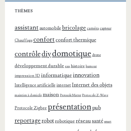
THÈMES
assistant
bricolage
automobile
caméra
capteur
confort
confort thermique
Chauffage
domotique
contrôle
diy
drone
développement durable
histoire
eau
humour
innovation
informatique
impression 3D
Internet des objets
Intelligence artificielle
internet
maison
maintien à domicile
Protocole Z-Wave
Protocole Matter
présentation
pub
Protocole Zigbee
reportage
robot
réseau
santé
robotique
smart