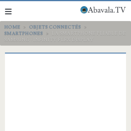
HOME
>
OBJETS CONNECTÉS
>
SMARTPHONES
>
LA SMARTPHONE PLIABLE DE
SAMSUNG : INFINITY FLEX DISPLAY