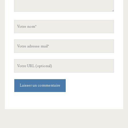
Votre
nom
Votre
adresse
mail
L'URL
de
votre
site