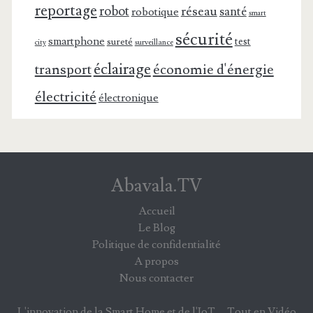
reportage
robot
réseau
santé
robotique
smart
sécurité
smartphone
test
sureté
surveillance
city
éclairage
transport
économie d'énergie
électricité
électronique
Abavala.TV
Accueil
Le Blog
Politique de confidentialité
A propos
Nous contacter
L'innovation de la Smart Home et de l'IoT,... Tout en Vidéo