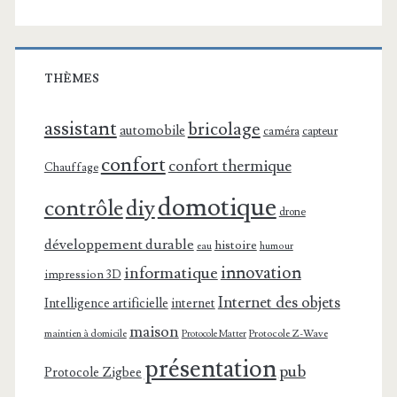
THÈMES
assistant
bricolage
automobile
caméra
capteur
confort
confort thermique
Chauffage
domotique
contrôle
diy
drone
développement durable
histoire
eau
humour
innovation
informatique
impression 3D
Internet des objets
Intelligence artificielle
internet
maison
maintien à domicile
Protocole Z-Wave
Protocole Matter
présentation
pub
Protocole Zigbee