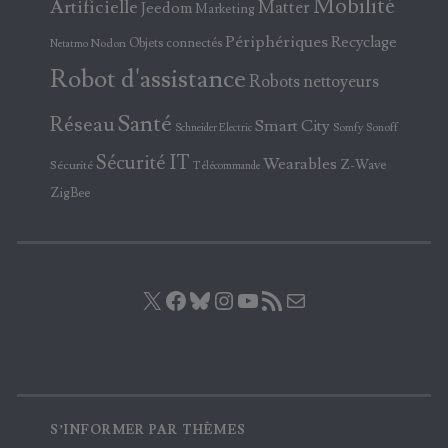
Mobilité
Artificielle
Matter
Jeedom
Marketing
Périphériques
Recyclage
Objets connectés
Nodon
Netatmo
Robot d'assistance
Robots nettoyeurs
Santé
Réseau
Smart City
Somfy
Sonoff
Schneider Electric
Sécurité IT
Wearables
Z-Wave
Sécurité
Télécommande
ZigBee
X
Facebook
Bluesky
Instagram
YouTube
Flux RSS
E-mail
S’INFORMER PAR THÈMES