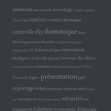
assistant
bricolage
automobile
caméra
capteur
confort
confort thermique
Chauffage
domotique
contrôle
diy
drone
développement durable
histoire
eau
humour
innovation
informatique
impression 3D
Internet des objets
Intelligence artificielle
internet
maison
maintien à domicile
Protocole Z-Wave
Protocole Matter
présentation
pub
Protocole Zigbee
reportage
robot
réseau
santé
robotique
smart
sécurité
smartphone
test
sureté
surveillance
city
éclairage
transport
économie d'énergie