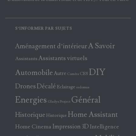
S’INFORMER PAR SUJETS
A Savoir
Aménagement d’intérieur
Assistants virtuels
Assistants
DIY
Automobile
Autre
CES
Caméra
Drones
Décalé
Eclairage
eedomus
Energies
Général
Gladys Project
Home Assistant
Historique
Historique
Home Cinema
Impression 3D
Intelligence