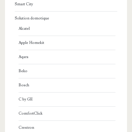
Smart City
Solution domotique
Alcatel
Apple Homekit
Aqara
Beko
Bosch
C by GE
ComfortClick
Crestron