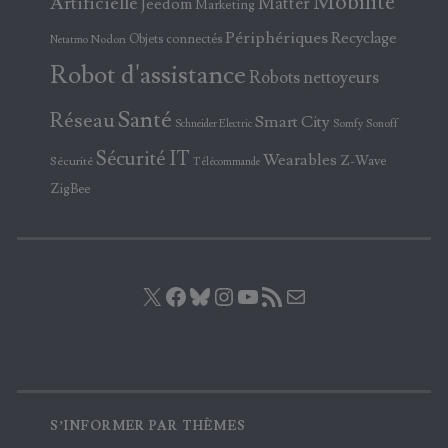
Mobilité
Artificielle
Matter
Jeedom
Marketing
Périphériques
Recyclage
Objets connectés
Nodon
Netatmo
Robot d'assistance
Robots nettoyeurs
Santé
Réseau
Smart City
Somfy
Sonoff
Schneider Electric
Sécurité IT
Wearables
Z-Wave
Sécurité
Télécommande
ZigBee
X
Facebook
Bluesky
Instagram
YouTube
Flux RSS
E-mail
S’INFORMER PAR THÈMES