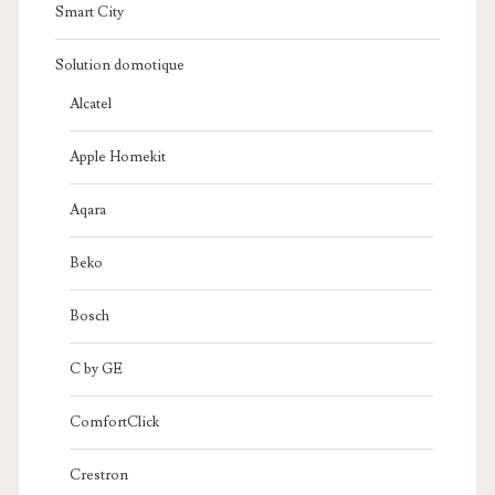
Smart City
Solution domotique
Alcatel
Apple Homekit
Aqara
Beko
Bosch
C by GE
ComfortClick
Crestron