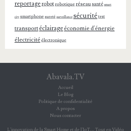
reportage
robot
réseau
santé
robotique
smart
sécurité
smartphone
test
sureté
surveillance
city
éclairage
transport
économie d'énergie
électricité
électronique
Abavala.TV
Accueil
Le Blog
Politique de confidentialité
A propos
Nous contacter
L'innovation de la Smart Home et de l'IoT,... Tout en Vidéo