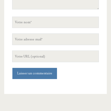
Votre
nom
Votre
adresse
mail
L'URL
de
votre
site