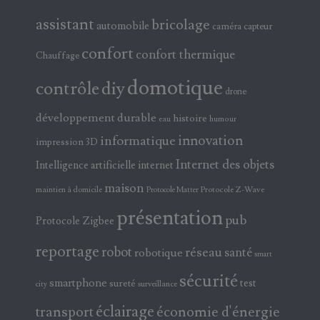
assistant
bricolage
automobile
caméra
capteur
confort
confort thermique
Chauffage
domotique
contrôle
diy
drone
développement durable
histoire
eau
humour
innovation
informatique
impression 3D
Internet des objets
Intelligence artificielle
internet
maison
maintien à domicile
Protocole Z-Wave
Protocole Matter
présentation
pub
Protocole Zigbee
reportage
robot
réseau
santé
robotique
smart
sécurité
smartphone
test
sureté
surveillance
city
éclairage
transport
économie d'énergie