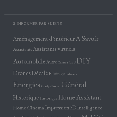
S’INFORMER PAR SUJETS
A Savoir
Aménagement d’intérieur
Assistants virtuels
Assistants
DIY
Automobile
Autre
CES
Caméra
Drones
Décalé
Eclairage
eedomus
Energies
Général
Gladys Project
Home Assistant
Historique
Historique
Home Cinema
Impression 3D
Intelligence