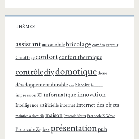
THÈMES
assistant
bricolage
automobile
caméra
capteur
confort
confort thermique
Chauffage
domotique
contrôle
diy
drone
développement durable
histoire
eau
humour
innovation
informatique
impression 3D
Internet des objets
Intelligence artificielle
internet
maison
maintien à domicile
Protocole Z-Wave
Protocole Matter
présentation
pub
Protocole Zigbee