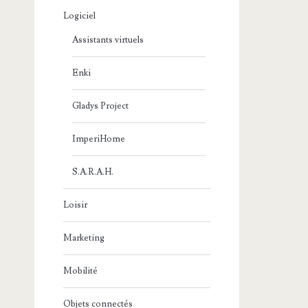
Logiciel
Assistants virtuels
Enki
Gladys Project
ImperiHome
S.A.R.A.H.
Loisir
Marketing
Mobilité
Objets connectés