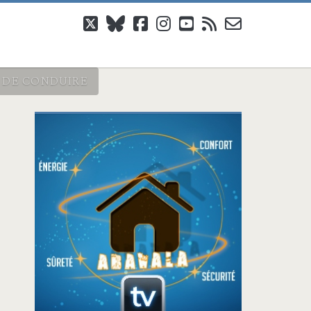
twitter
bluesky
facebook
instagram
youtube
rss
email-
form
S DE CONDUIRE
Barre
latérale
principale