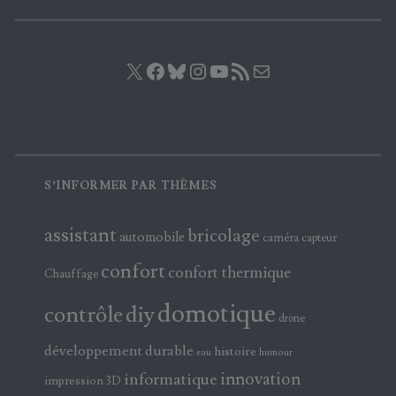
X
Facebook
Bluesky
Instagram
YouTube
Flux RSS
E-mail
S’INFORMER PAR THÈMES
assistant
bricolage
automobile
caméra
capteur
confort
confort thermique
Chauffage
domotique
contrôle
diy
drone
développement durable
histoire
eau
humour
innovation
informatique
impression 3D