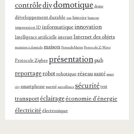
domotique
contrôle
diy
drone
développement durable
histoire
eau
humour
innovation
informatique
impression 3D
Internet des objets
Intelligence artificielle
internet
maison
maintien à domicile
Protocole Z-Wave
Protocole Matter
présentation
pub
Protocole Zigbee
reportage
robot
réseau
santé
robotique
smart
sécurité
smartphone
test
sureté
surveillance
city
éclairage
transport
économie d'énergie
électricité
électronique