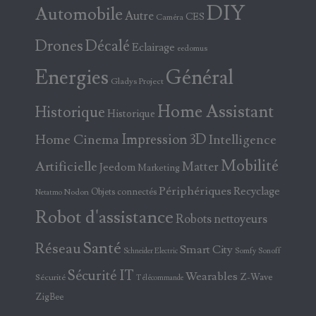
DIY
Automobile
Autre
CES
Caméra
Drones
Décalé
Eclairage
eedomus
Energies
Général
Gladys Project
Home Assistant
Historique
Historique
Home Cinema
Impression 3D
Intelligence
Mobilité
Artificielle
Matter
Jeedom
Marketing
Périphériques
Recyclage
Objets connectés
Nodon
Netatmo
Robot d'assistance
Robots nettoyeurs
Santé
Réseau
Smart City
Somfy
Sonoff
Schneider Electric
Sécurité IT
Wearables
Z-Wave
Sécurité
Télécommande
ZigBee