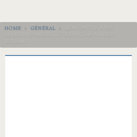
HOME
>
GÉNÉRAL
>
RENCONTRE AVEC
MARILYNE MICHEL ET FRANÇOIS-XAVIER
JEULAND