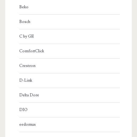
Beko
Bosch
C by GE
ComfortClick
Crestron
D-Link
Delta Dore
DIO
eedomus