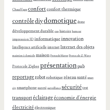
confort
confort thermique
Chauffage
domotique
contrôle
diy
drone
développement durable
histoire
eau
humour
innovation
informatique
impression 3D
Internet des objets
Intelligence artificielle
internet
maison
maintien à domicile
Protocole Z-Wave
Protocole Matter
présentation
pub
Protocole Zigbee
reportage
robot
réseau
santé
robotique
smart
sécurité
smartphone
test
sureté
surveillance
city
éclairage
transport
économie d'énergie
électricité
électronique