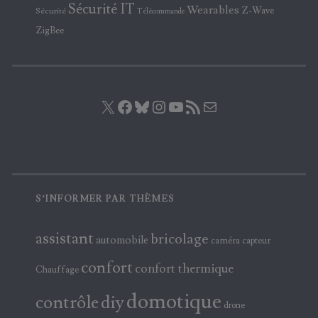
Sécurité IT
Wearables
Z-Wave
Sécurité
Télécommande
ZigBee
X
Facebook
Bluesky
Instagram
YouTube
Flux RSS
E-mail
S’INFORMER PAR THÈMES
assistant
bricolage
automobile
caméra
capteur
confort
confort thermique
Chauffage
domotique
contrôle
diy
drone