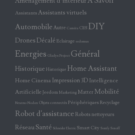
A Savoir
Aménagement d’intérieur
Assistants virtuels
Assistants
DIY
Automobile
Autre
CES
Caméra
Drones
Décalé
Eclairage
eedomus
Energies
Général
Gladys Project
Home Assistant
Historique
Historique
Home Cinema
Impression 3D
Intelligence
Mobilité
Artificielle
Matter
Jeedom
Marketing
Périphériques
Recyclage
Objets connectés
Nodon
Netatmo
Robot d'assistance
Robots nettoyeurs
Santé
Réseau
Smart City
Somfy
Sonoff
Schneider Electric