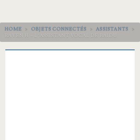
HOME
>
OBJETS CONNECTÉS
>
ASSISTANTS
>
RAVEN H – L’ASSISTANT VOCAL DE BAIDU