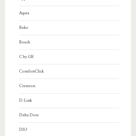
Aqara
Beko
Bosch
C by GE
ComfortClick
Crestron
D-Link
Delta Dore
DIO