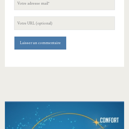
Votre
adresse
mail
L'URL
de
votre
site
Barre
latérale
principale