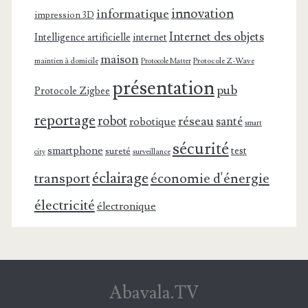
innovation
informatique
impression 3D
Internet des objets
Intelligence artificielle
internet
maison
maintien à domicile
Protocole Z-Wave
Protocole Matter
présentation
pub
Protocole Zigbee
reportage
robot
réseau
santé
robotique
smart
sécurité
smartphone
test
sureté
surveillance
city
éclairage
transport
économie d'énergie
électricité
électronique
Abavala.TV