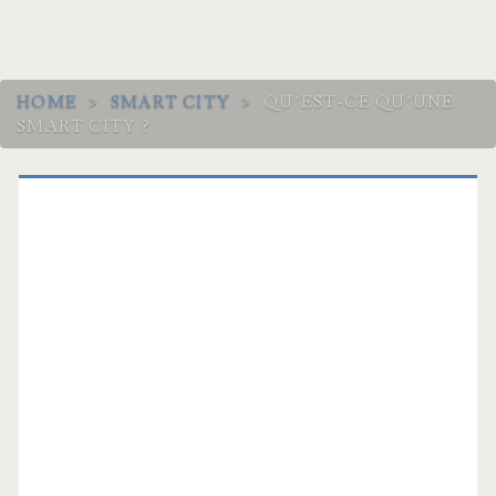
HOME
>
SMART CITY
>
QU’EST-CE QU’UNE
SMART CITY ?