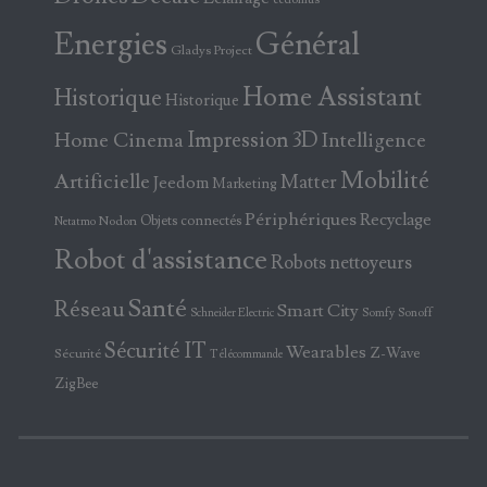
Energies
Général
Gladys Project
Home Assistant
Historique
Historique
Home Cinema
Impression 3D
Intelligence
Mobilité
Artificielle
Matter
Jeedom
Marketing
Périphériques
Recyclage
Objets connectés
Nodon
Netatmo
Robot d'assistance
Robots nettoyeurs
Santé
Réseau
Smart City
Somfy
Sonoff
Schneider Electric
Sécurité IT
Wearables
Z-Wave
Sécurité
Télécommande
ZigBee
X
Facebook
Bluesky
Instagram
YouTube
Flux RSS
E-mail