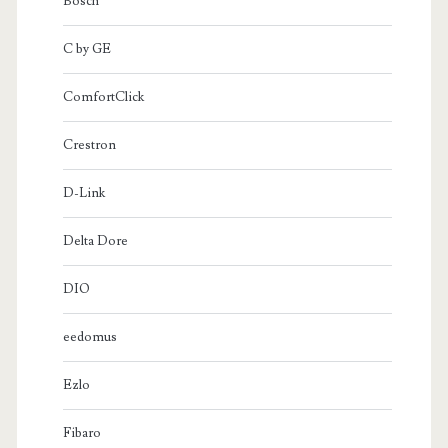
Bosch
C by GE
ComfortClick
Crestron
D-Link
Delta Dore
DIO
eedomus
Ezlo
Fibaro