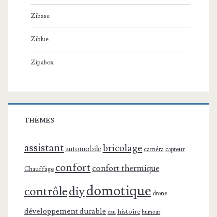
Zibase
Ziblue
Zipabox
THÈMES
assistant
bricolage
automobile
caméra
capteur
confort
confort thermique
Chauffage
domotique
contrôle
diy
drone
développement durable
histoire
eau
humour