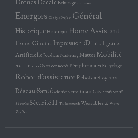
Drones
Décalé
Eclairage
eedomus
Energies
Général
Gladys Project
Home Assistant
Historique
Historique
Home Cinema
Impression 3D
Intelligence
Mobilité
Artificielle
Matter
Jeedom
Marketing
Périphériques
Recyclage
Objets connectés
Nodon
Netatmo
Robot d'assistance
Robots nettoyeurs
Santé
Réseau
Smart City
Somfy
Sonoff
Schneider Electric
Sécurité IT
Wearables
Z-Wave
Sécurité
Télécommande
ZigBee