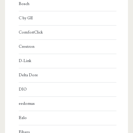
Bosch
C by GE
ComfortClick
Crestron
D-Link
Delta Dore
DIO
eedomus
Ezlo
Fibaro