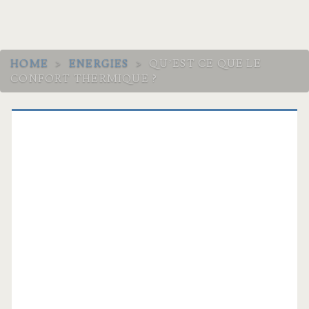
HOME
>
ENERGIES
>
QU’EST CE QUE LE
CONFORT THERMIQUE ?