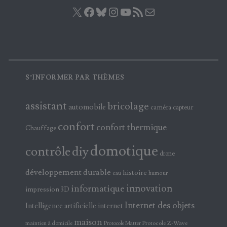
X
Facebook
Bluesky
Instagram
YouTube
Flux RSS
E-mail
S’INFORMER PAR THÈMES
assistant
bricolage
automobile
caméra
capteur
confort
confort thermique
Chauffage
domotique
contrôle
diy
drone
développement durable
histoire
eau
humour
innovation
informatique
impression 3D
Internet des objets
Intelligence artificielle
internet
maison
maintien à domicile
Protocole Z-Wave
Protocole Matter