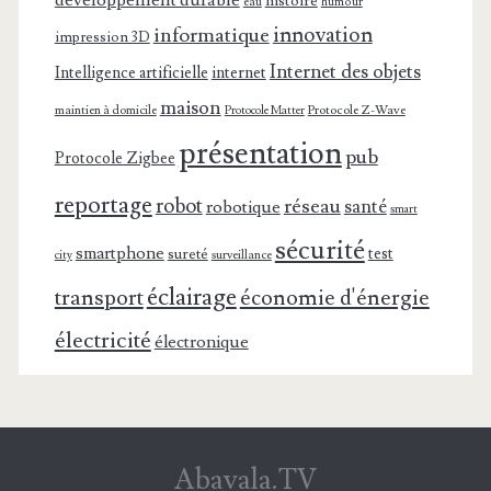
développement durable
histoire
eau
humour
innovation
informatique
impression 3D
Internet des objets
Intelligence artificielle
internet
maison
maintien à domicile
Protocole Z-Wave
Protocole Matter
présentation
pub
Protocole Zigbee
reportage
robot
réseau
santé
robotique
smart
sécurité
smartphone
test
sureté
surveillance
city
éclairage
transport
économie d'énergie
électricité
électronique
Abavala.TV