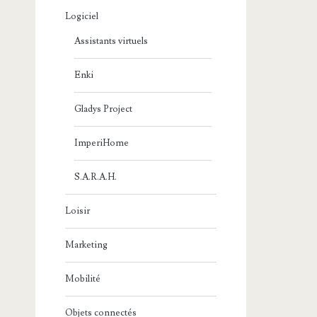
Logiciel
Assistants virtuels
Enki
Gladys Project
ImperiHome
S.A.R.A.H.
Loisir
Marketing
Mobilité
Objets connectés