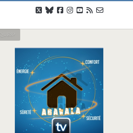
twitter
bluesky
facebook
instagram
youtube
rss
email-
form
IQUES?
Barre
latérale
principale